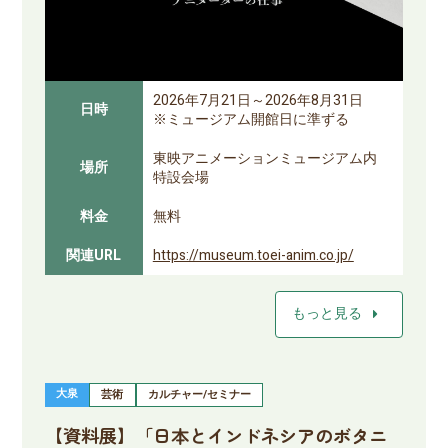
2026年7月21日～2026年8月31日
日時
※ミュージアム開館日に準ずる
東映アニメーションミュージアム内
場所
特設会場
料金
無料
関連URL
https://museum.toei-anim.co.jp/
arrow_right
もっと見る
大泉
芸術
カルチャー/セミナー
【資料展】「日本とインドネシアのボタニ