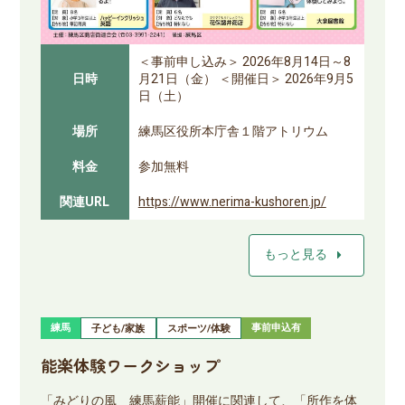
＜事前申し込み＞ 2026年8月14日～8
日時
月21日（金） ＜開催日＞ 2026年9月5
日（土）
場所
練馬区役所本庁舎１階アトリウム
料金
参加無料
関連URL
https://www.nerima-kushoren.jp/
arrow_right
もっと見る
練馬
事前申込有
子ども/家族
スポーツ/体験
能楽体験ワークショップ
「みどりの風 練馬薪能」開催に関連して、「所作を体