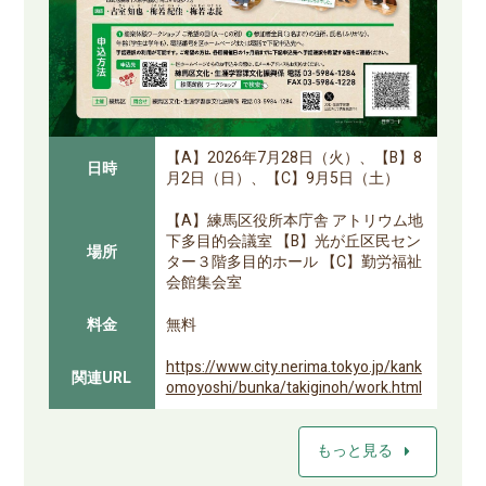
【A】2026年7月28日（火）、【B】8
日時
月2日（日）、【C】9月5日（土）
【A】練馬区役所本庁舎 アトリウム地
下多目的会議室 【B】光が丘区民セン
場所
ター３階多目的ホール 【C】勤労福祉
会館集会室
料金
無料
https://www.city.nerima.tokyo.jp/kank
関連URL
omoyoshi/bunka/takiginoh/work.html
arrow_right
もっと見る