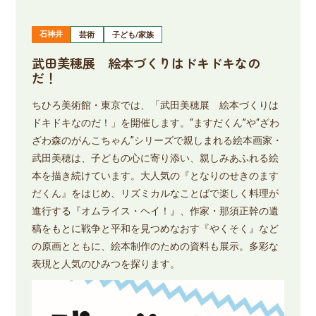
石神井
芸術
子ども/家族
武田美穂展 絵本づくりはドキドキなの
だ！
ちひろ美術館・東京では、「武田美穂展 絵本づくりは
ドキドキなのだ！」を開催します。“ますだくん”や“ざわ
ざわ森のがんこちゃん”シリーズで親しまれる絵本画家・
武田美穂は、子どもの心に寄り添い、親しみあふれる絵
本を描き続けています。大人気の『となりのせきのます
だくん』をはじめ、リズミカルなことばで楽しく料理が
進行する『オムライス・ヘイ！』、作家・那須正幹の遺
稿をもとに戦争と平和を見つめなおす『やくそく』など
の原画とともに、絵本制作のための資料も展示。多彩な
表現と人気のひみつを探ります。