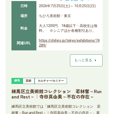
日時
2026年7月25日(土)～ 10月25日(日)
場所
ちひろ美術館・東京
大人1200円、18歳以下・高校生は無
料金
料。 ※シニアほか各種割引あり。
https://chihiro.jp/tokyo/exhibitions/74
関連URL
289/
arrow_right
もっと見る
練馬
芸術
カルチャー/セミナー
練馬区立美術館コレクション 若林奮－Run
and Rest－｜寺田真由美－不在の存在－
練馬区立美術館では「練馬区立美術館コレクション 若
林奮－Run and Rest－｜寺田真由美－不在の存在－」展