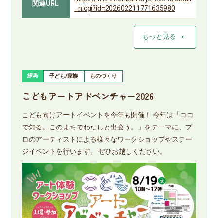
関連URL
_n.cgi?id=202602211771635980
arrow_right
もっと見る
練馬
子ども/家族
ものづくり
こどもアートアドベンチャー2026
こども向けアートイベントを今年も開催！ 今年は「ココ
で知る。このまちでわたしと出会う。」をテーマに、プ
ロのアーティストによる様々なワークショップやステー
ジイベントを行います。 ぜひお越しください。