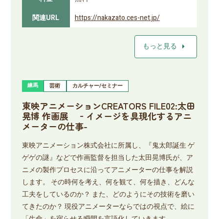
関連URL
https://nakazato.ces-net.jp/
arrow_right
もっと見る
練馬
芸術
カルチャー/セミナー
東映アニメーションCREATORS FILE02:太田
晃博 作画展 ‐イメージを具現化するアニ
メーターの仕事-
東映アニメーション株式会社に所属し、『鬼太郎誕生 ゲ
ゲゲの謎』などで作画監督を担当した太田晃博氏が、ア
ニメの製作プロセスに沿ってアニメーターの仕事を解説
します。 その時何を考え、何を観て、何を描き、どんな
工夫をしているのか？ また、どのようにその技術を磨い
てきたのか？ 現役アニメーターならではの視点で、絵に
「生命」を宿らせる瞬間を言語化していきます。