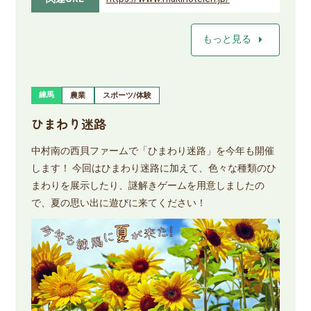
arrow_right
もっと見る
練馬
農業
スポーツ/体験
ひまわり迷路
中村南の西貝ファームで「ひまわり迷路」を今年も開催
します！ 今回はひまわり迷路に加えて、色々な種類のひ
まわりを展示したり、謎解きゲームを用意しましたの
で、夏の思い出に遊びに来てください！