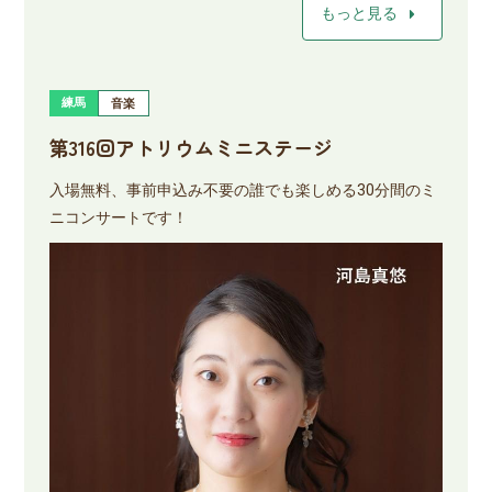
arrow_right
もっと見る
練馬
音楽
第316回アトリウムミニステージ
入場無料、事前申込み不要の誰でも楽しめる30分間のミ
ニコンサートです！