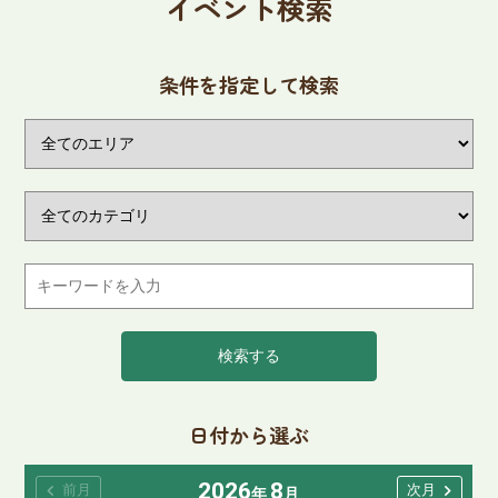
イベント検索
条件を指定して検索
検索する
日付から選ぶ
2026
8
chevron_left
chevron_right
前月
次月
年
月