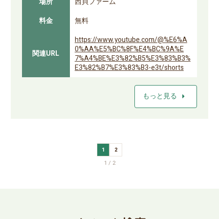
場所
西貝ファーム
料金
無料
https://www.youtube.com/@%E6%A
0%AA%E5%BC%8F%E4%BC%9A%E
関連URL
7%A4%BE%E3%82%B5%E3%83%B3%
E3%82%B7%E3%83%B3-e3t/shorts
arrow_right
もっと見る
1
2
1 / 2