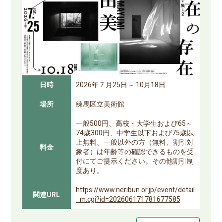
日時
2026年７月25日～ 10月18日
場所
練馬区立美術館
一般500円、高校・大学生および65～
74歳300円、中学生以下および75歳以
上無料、一般以外の方（無料、割引対
料金
象者）は年齢等の確認できるものを受
付にてご提示ください。その他割引制
度あり。
https://www.neribun.or.jp/event/detail
関連URL
_m.cgi?id=202606171781677585