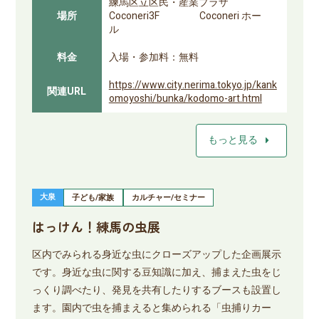
練馬区立区民・産業プラザ
場所
Coconeri3F Coconeri ホー
ル
料金
入場・参加料：無料
https://www.city.nerima.tokyo.jp/kank
関連URL
omoyoshi/bunka/kodomo-art.html
arrow_right
もっと見る
大泉
子ども/家族
カルチャー/セミナー
はっけん！練馬の虫展
区内でみられる身近な虫にクローズアップした企画展示
です。身近な虫に関する豆知識に加え、捕まえた虫をじ
っくり調べたり、発見を共有したりするブースも設置し
ます。園内で虫を捕まえると集められる「虫捕りカー