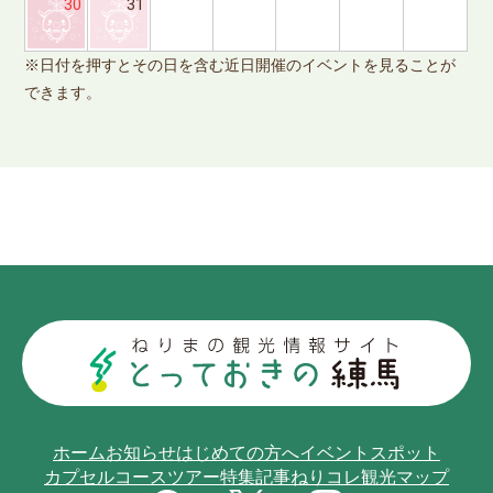
※
30
31
で
※日付を押すとその日を含む近日開催のイベントを見ることが
できます。
ホーム
お知らせ
はじめての方へ
イベント
スポット
カプセルコース
ツアー
特集記事
ねりコレ
観光マップ