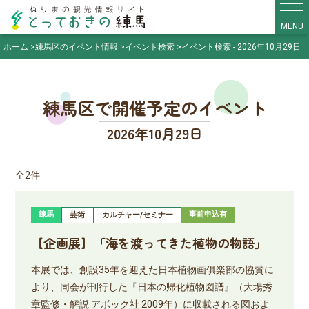
MENU
ホーム
練馬区のイベント情報
イベント検索
イベント検索 - 2026年10月29日
練馬区で開催予定のイベント
2026年10月29日
全2件
練馬
事前申込有
芸術
カルチャー/セミナー
【企画展】「海を渡ってきた植物の物語」
本展では、創設35年を迎えた日本植物画俱楽部の協賛に
より、同会が刊行した『日本の帰化植物図譜』（大場秀
章監修・解説 アボック社 2009年）に収載される図およ