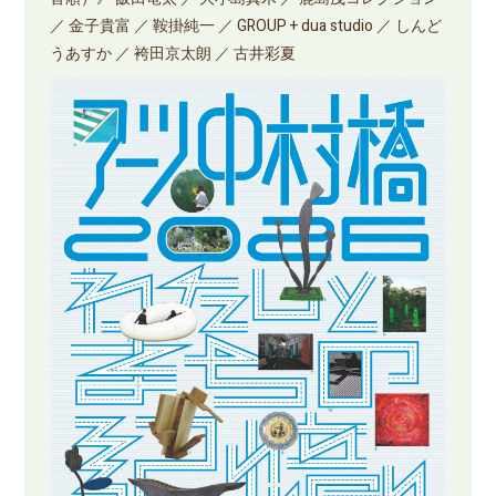
／ 金子貴富 ／ 鞍掛純一 ／ GROUP + dua studio ／ しんど
うあすか ／ 袴田京太朗 ／ 古井彩夏