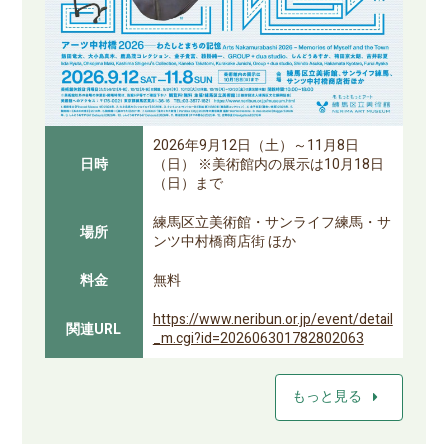
2026年9月12日（土）～11月8日
日時
（日） ※美術館内の展示は10月18日
（日）まで
練馬区立美術館・サンライフ練馬・サ
場所
ンツ中村橋商店街 ほか
料金
無料
https://www.neribun.or.jp/event/detail
関連URL
_m.cgi?id=202606301782802063
arrow_right
もっと見る