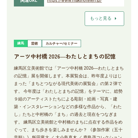
関連URL
https://www.makinoteien.jp/
arrow_right
もっと見る
練馬
芸術
カルチャー/セミナー
アーツ中村橋 2026―わたしとまちの記憶
練馬区立美術館では「アーツ中村橋 2026―わたしとまち
の記憶」展を開催します。本展覧会は、昨年度よりはじ
まった「まちとつながる現代美術の展覧会」の第２弾で
す。 今年度は「わたしとまちの記憶」をテーマに、総勢
９組のアーティストたちによる彫刻・絵画・写真・建
築・インスタレーションなどの多様な作品から、「わた
し」たちと中村橋の「まち」の過去と現在をつなぎま
す。 練馬区立美術館と中村橋のまちに点在する作品をめ
ぐって、まち歩きを楽しみませんか？ 《参加作家（五十
音順）》 飯田竜太 ／ 大小島真木 ／ 鹿島茂コレクション