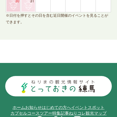
※
30
31
で
※日付を押すとその日を含む近日開催のイベントを見ることが
できます。
ホーム
お知らせ
はじめての方へ
イベント
スポット
カプセルコース
ツアー
特集記事
ねりコレ
観光マップ