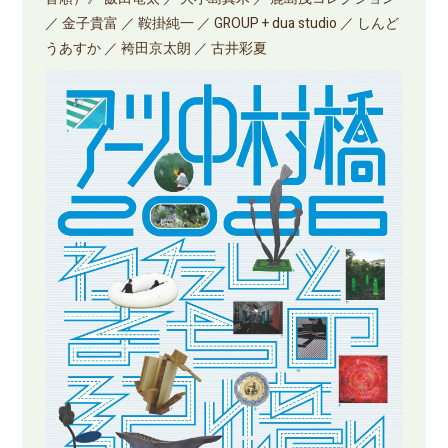
／ 金子貴富 ／ 鞍掛純一 ／ GROUP + dua studio ／ しんど
うあすか ／ 袴田京太朗 ／ 古井彩夏