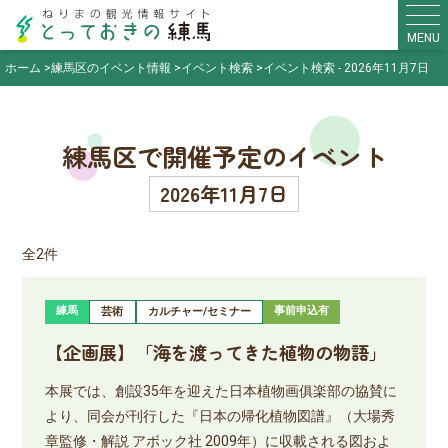
MENU
ホーム
練馬区のイベント情報
イベント検索
イベント検索 - 2026年11月7日
練馬区で開催予定のイベント
2026年11月7日
全2件
練馬
事前申込有
芸術
カルチャー/セミナー
【企画展】「海を渡ってきた植物の物語」
本展では、創設35年を迎えた日本植物画俱楽部の協賛に
より、同会が刊行した『日本の帰化植物図譜』（大場秀
章監修・解説 アボック社 2009年）に収載される図およ