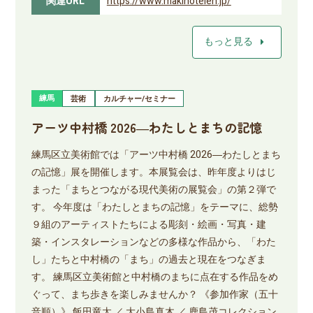
関連URL
https://www.makinoteien.jp/
arrow_right
もっと見る
練馬
芸術
カルチャー/セミナー
アーツ中村橋 2026―わたしとまちの記憶
練馬区立美術館では「アーツ中村橋 2026―わたしとまち
の記憶」展を開催します。本展覧会は、昨年度よりはじ
まった「まちとつながる現代美術の展覧会」の第２弾で
す。 今年度は「わたしとまちの記憶」をテーマに、総勢
９組のアーティストたちによる彫刻・絵画・写真・建
築・インスタレーションなどの多様な作品から、「わた
し」たちと中村橋の「まち」の過去と現在をつなぎま
す。 練馬区立美術館と中村橋のまちに点在する作品をめ
ぐって、まち歩きを楽しみませんか？ 《参加作家（五十
音順）》 飯田竜太 ／ 大小島真木 ／ 鹿島茂コレクション