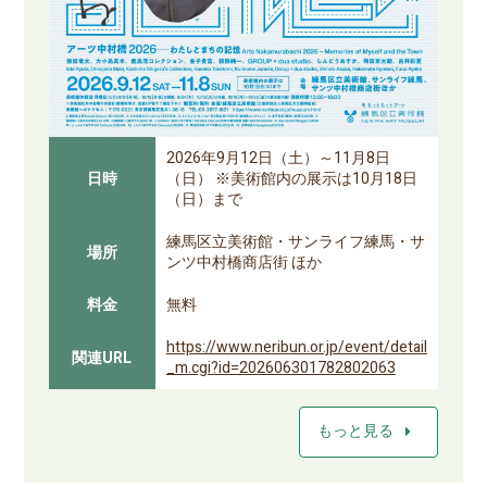
2026年9月12日（土）～11月8日
日時
（日） ※美術館内の展示は10月18日
（日）まで
練馬区立美術館・サンライフ練馬・サ
場所
ンツ中村橋商店街 ほか
料金
無料
https://www.neribun.or.jp/event/detail
関連URL
_m.cgi?id=202606301782802063
arrow_right
もっと見る