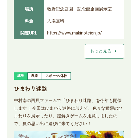
場所
牧野記念庭園 記念館企画展示室
料金
入場無料
関連URL
https://www.makinoteien.jp/
arrow_right
もっと見る
練馬
農業
スポーツ/体験
ひまわり迷路
中村南の西貝ファームで「ひまわり迷路」を今年も開催
します！ 今回はひまわり迷路に加えて、色々な種類のひ
まわりを展示したり、謎解きゲームを用意しましたの
で、夏の思い出に遊びに来てください！