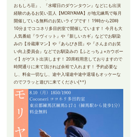
おもしろ荘』、『水曜日のダウンタウン』などにも出演
経験のあるお笑い芸人【MORIYAMA】が地元練馬で毎月
開催している無料のお笑いライブです！ 19時から20時
10分までココネリ多目的室で開催しています！ 今月も大
人気番組『ラヴィット』や『新しいカギ』などでお馴染
みの【冷蔵庫マン】や『あらびき団』や『さんまのお笑
い向上委員会』などでお馴染みの【ふとっちょ⭐︎カウボー
イ】がゲスト出演します！ 20席程用意しておりますので
時間通りに来て頂ければ余裕で入れます！ 予約必要な
し、料金一切なし、途中入場途中途中退場もオッケーな
のでフラッと遊びに来てください(^^)