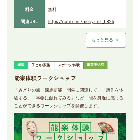
料金
無料
関連URL
https://note.com/moriyama_0826
arrow_right
もっと見る
練馬
事前申込有
子ども/家族
スポーツ/体験
能楽体験ワークショップ
「みどりの風 練馬薪能」開催に関連して、「所作を体
験する」「本物に触れてみる」など、能を身近に感じる
ことができるワークショップを開催します。