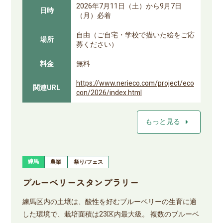
2026年7月11日（土）から9月7日
日時
（月）必着
自由（ご自宅・学校で描いた絵をご応
場所
募ください）
料金
無料
https://www.nerieco.com/project/eco
関連URL
con/2026/index.html
arrow_right
もっと見る
練馬
農業
祭り/フェス
ブルーベリースタンプラリー
練馬区内の土壌は、酸性を好むブルーベリーの生育に適
した環境で、栽培面積は23区内最大級。 複数のブルーベ