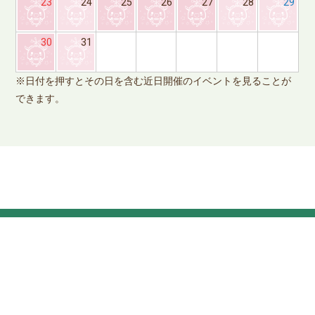
23
24
25
26
27
28
29
※
30
31
で
※日付を押すとその日を含む近日開催のイベントを見ることが
できます。