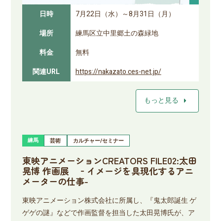
日時
7月22日（水）～8月31日（月）
場所
練馬区立中里郷土の森緑地
料金
無料
関連URL
https://nakazato.ces-net.jp/
arrow_right
もっと見る
練馬
芸術
カルチャー/セミナー
東映アニメーションCREATORS FILE02:太田
晃博 作画展 ‐イメージを具現化するアニ
メーターの仕事-
東映アニメーション株式会社に所属し、『鬼太郎誕生 ゲ
ゲゲの謎』などで作画監督を担当した太田晃博氏が、ア