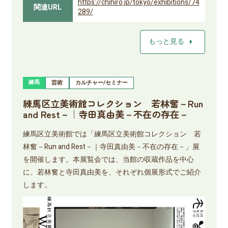
https://chihiro.jp/tokyo/exhibitions/74
関連URL
289/
arrow_right
もっと見る
練馬
芸術
カルチャー/セミナー
練馬区立美術館コレクション 若林奮－Run
and Rest－｜寺田真由美－不在の存在－
練馬区立美術館では「練馬区立美術館コレクション 若
林奮－Run and Rest－｜寺田真由美－不在の存在－」展
を開催します。本展覧会では、当館の収蔵作品を中心
に、若林奮と寺田真由美を、それぞれ個展形式でご紹介
します。