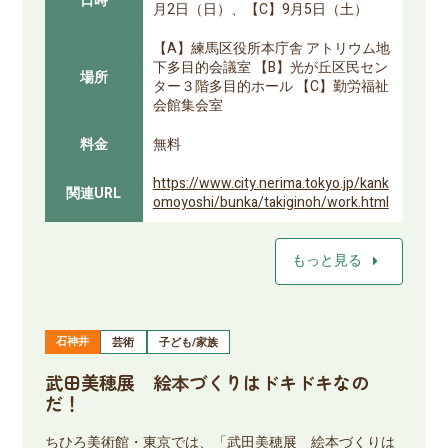
日時
月2日（日）、【C】9月5日（土）
【A】練馬区役所本庁舎 アトリウム地
下多目的会議室 【B】光が丘区民セン
場所
ター３階多目的ホール 【C】勤労福祉
会館集会室
料金
無料
https://www.city.nerima.tokyo.jp/kank
関連URL
omoyoshi/bunka/takiginoh/work.html
arrow_right
もっと見る
石神井
芸術
子ども/家族
武田美穂展 絵本づくりはドキドキなの
だ！
ちひろ美術館・東京では、「武田美穂展 絵本づくりは