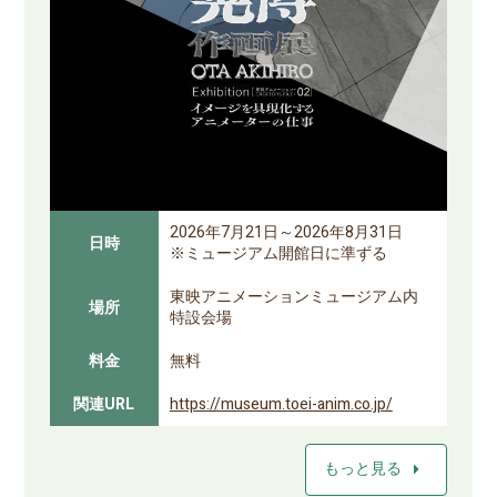
2026年7月21日～2026年8月31日
日時
※ミュージアム開館日に準ずる
東映アニメーションミュージアム内
場所
特設会場
料金
無料
関連URL
https://museum.toei-anim.co.jp/
arrow_right
もっと見る