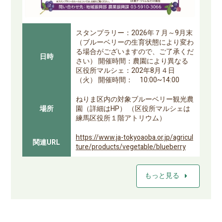
スタンプラリー：2026年７月～9月末
（ブルーベリーの生育状態により変わ
る場合がございますので、ご了承くだ
日時
さい） 開催時間：農園により異なる
区役所マルシェ：202年8月４日
（火） 開催時間： 10:00~14:00
ねりま区内の対象ブルーベリー観光農
場所
園（詳細はHP） （区役所マルシェは
練馬区役所１階アトリウム）
https://www.ja-tokyoaoba.or.jp/agricul
関連URL
ture/products/vegetable/blueberry
arrow_right
もっと見る