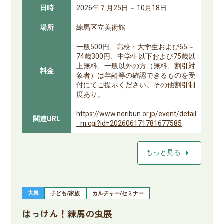
日時
2026年７月25日～ 10月18日
場所
練馬区立美術館
一般500円、高校・大学生および65～
74歳300円、中学生以下および75歳以
上無料、一般以外の方（無料、割引対
料金
象者）は年齢等の確認できるものを受
付にてご提示ください。その他割引制
度あり。
https://www.neribun.or.jp/event/detail
関連URL
_m.cgi?id=202606171781677585
arrow_right
もっと見る
大泉
子ども/家族
カルチャー/セミナー
はっけん！練馬の虫展