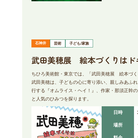
石神井
芸術
子ども/家族
武田美穂展 絵本づくりはド
ちひろ美術館・東京では、「武田美穂展 絵本づく
武田美穂は、子どもの心に寄り添い、親しみあふれ
行する『オムライス・ヘイ！』、作家・那須正幹の
と人気のひみつを探ります。
日時
場所
料金