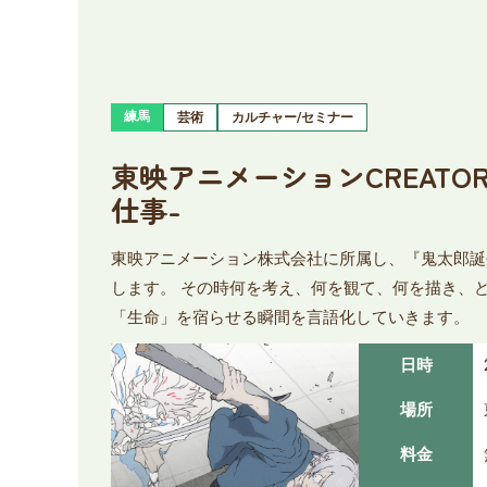
練馬
芸術
カルチャー/セミナー
東映アニメーションCREATO
仕事-
東映アニメーション株式会社に所属し、『鬼太郎誕
します。 その時何を考え、何を観て、何を描き、
「生命」を宿らせる瞬間を言語化していきます。
日時
場所
料金