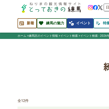
newspaper
favorite
temp_preferences_eco
edit_note
新着
練馬の魅力
イベント
特
ホーム
練馬区のイベント情報
イベント検索
イベント検索 - 2026
全12件