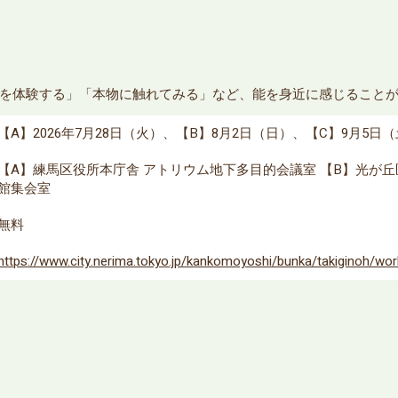
を体験する」「本物に触れてみる」など、能を身近に感じること
【A】2026年7月28日（火）、【B】8月2日（日）、【C】9月5日
【A】練馬区役所本庁舎 アトリウム地下多目的会議室 【B】光が
館集会室
無料
https://www.city.nerima.tokyo.jp/kankomoyoshi/bunka/takiginoh/wor