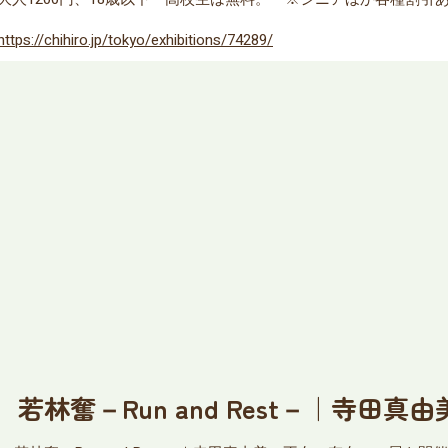
https://chihiro.jp/tokyo/exhibitions/74289/
林奮－Run and Rest－｜寺田真