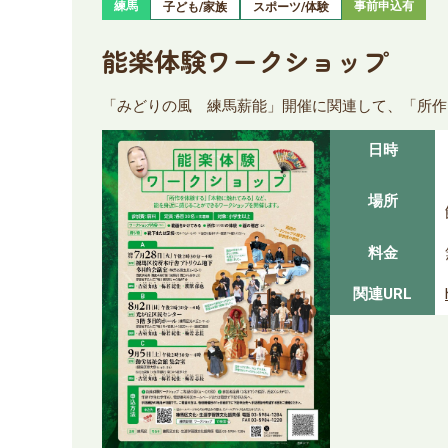
練馬
事前申込有
子ども/家族
スポーツ/体験
能楽体験ワークショップ
「みどりの風 練馬薪能」開催に関連して、「所作
日時
場所
料金
関連URL