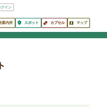
ログイン
location_on
pill
map
光案内所
スポット
カプセル
マップ
ト