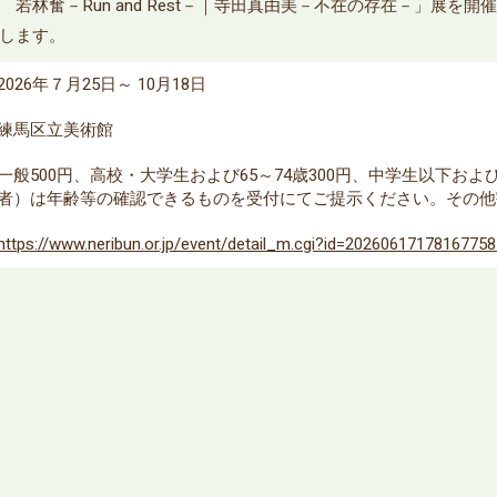
若林奮－Run and Rest－｜寺田真由美－不在の存在－」展を
します。
2026年７月25日～ 10月18日
練馬区立美術館
一般500円、高校・大学生および65～74歳300円、中学生以下お
者）は年齢等の確認できるものを受付にてご提示ください。その他
https://www.neribun.or.jp/event/detail_m.cgi?id=2026061717816775