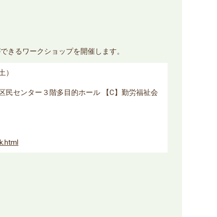
ができるワークショップを開催します。
（土）
丘区民センター３階多目的ホール 【C】勤労福祉会
k.html