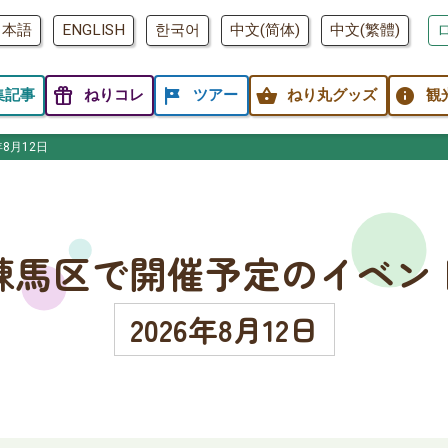
日本語
ENGLISH
한국어
中文(简体)
中文(繁體)
featured_seasonal_and_gifts
tour
shopping_basket
info
集記事
ねりコレ
ツアー
ねり丸グッズ
観
年8月12日
練馬区で開催予定のイベン
2026年8月12日