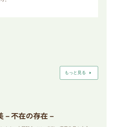
arrow_right
もっと見る
由美－不在の存在－