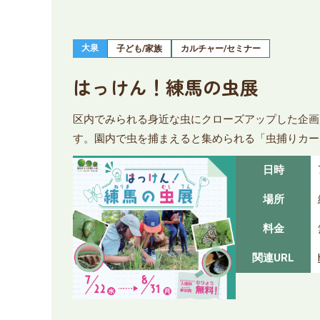
大泉
子ども/家族
カルチャー/セミナー
はっけん！練馬の虫展
区内でみられる身近な虫にクローズアップした企画
す。園内で虫を捕まえると集められる「虫捕りカー
日時
場所
料金
関連URL