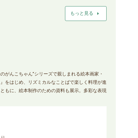
arrow_right
もっと見る
森のがんこちゃん”シリーズで親しまれる絵本画家・
ん』をはじめ、リズミカルなことばで楽しく料理が進
とともに、絵本制作のための資料も展示。多彩な表現
あり。