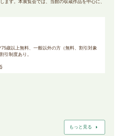
開催します。本展覧会では、当館の収蔵作品を中心に、
よび75歳以上無料、一般以外の方（無料、割引対象
割引制度あり。
85
arrow_right
もっと見る