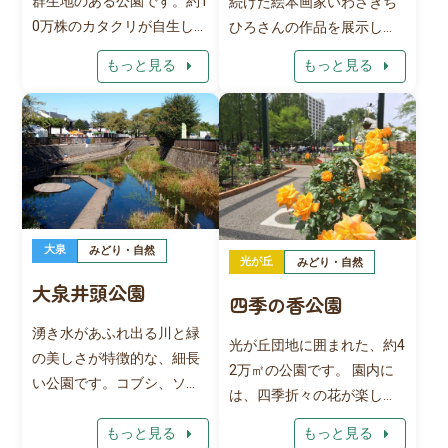
群生地のある公園です。約1
続けた絵本画家いわさきち
す。
0万株のカタクリが自生して
ひろさんの作品を展示した
いると言われ、早春になる
美術館です。 いわさきちひ
arrow_right
arrow_right
もっと見る
もっと見る
と薄紫の可愛らしいカタク
ろさんは、昭和49年（1974
リが一斉に花を咲かせま
年）に亡くなるまでの22年
す。また、イヌシデやコナ
間を下石神井で過ごし、多
ラなどからなる雑木林にあ
くの作品を残しました。 彼
る湧水は、「東京の名湧水5
女のアトリエを再現した展
7選」に選ばれています。
示室や、子供と一緒に楽し
例年カタクリの見ごろは3月
める図書ルームなどがあり
下旬から4月上旬までです。
大泉
ます。
みどり・自然
光が丘
みどり・自然
※2024年のカタクリ自生地
大泉井頭公園
四季の香公園
の開放は3/8～4/15まで
湧き水があふれ出る川と緑
光が丘団地に囲まれた、約4
の美しさが特徴的な、細長
2万㎡の公園です。 園内に
い公園です。コブシ、ソメ
は、四季折々の花が楽しめ
イヨシノ、ケヤキ、トウカ
るように、いろいろな植物
arrow_right
arrow_right
もっと見る
もっと見る
エデなど、豊かな樹木に囲
が植えられています。 ま