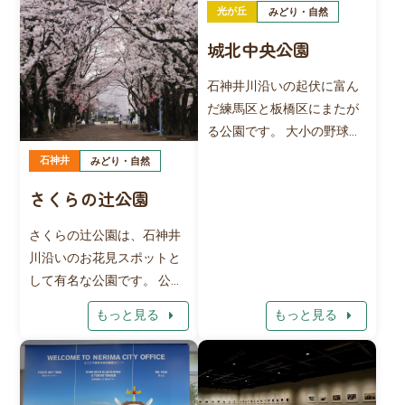
光が丘
みどり・自然
城北中央公園
石神井川沿いの起伏に富ん
だ練馬区と板橋区にまたが
る公園です。 大小の野球場
や陸上競技場、テニスコー
石神井
みどり・自然
トなどの施設があります。
さくらの辻公園
ケヤキやイチョウ、サクラ
などたくさんの樹木が植え
さくらの辻公園は、石神井
られており、森林浴も楽し
川沿いのお花見スポットと
めます。
して有名な公園です。 公園
内には、砂場やすべり台な
arrow_right
arrow_right
もっと見る
もっと見る
どが設置されており、地元
の親子連れの憩いの場とな
っています。ところどころ
にあるベンチやテーブルで