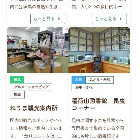
プではさまざまなキャラク
内には練馬の自然や生き物
館。大小2つの多目的ホール
ターグッズを販売しており
について学べる「森の学習
をはじめ、ギャラリー、リ
arrow_right
arrow_right
もっと見る
もっと見る
ます。 【ご注意】 駐車場、
棟」を開設し、毎週日曜日
ハーサル室、集会室などを
駐輪場はありませんので公
には常駐の自然解説員によ
併設した練馬区の文化発信
共の交通機関をご利用くだ
る様々な体験型講座を実施
拠点です。コンサートや演
さい。
します。
劇、伝統芸能やバレエなど
の公演をはじめ、各種講座
や講演会、会議・研修など
にも利用できます。 大ホー
ル（こぶしホール：1,344
大泉
練馬
みどり・自然
席）、小ホール（つつじホ
グルメ・ショッピング
歴史・文化
ール：547席）にはヒアリ
観光
稲荷山図書館 昆虫
ングループが設置されてお
ねりま観光案内所
コーナー
り、全席で利用可能です。
区内の観光スポットやイベ
昆虫に関する本を児童から
ント情報をご案内していま
専門書まで集めている全国
す。 「ねりコレ」をはじめ
的にも珍しい図書館です。