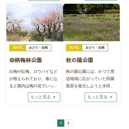
まれています。なかでも、
た、公園の中心には「講習
特に目立つ2本のマルバヤナ
棟」（花とみどりの相談コ
ギの老大木は白山神社の大
ーナー、図書コーナー、講
ケヤキとともに、練馬区の
習室など）があり、皆様へ
文化財に指定されていま
のみどり情報の発信場所と
す。このヤナギは「焼け弁
なっています。
天様」の伝説に出てくるい
光が丘
光が丘
みどり・自然
みどり・自然
われのある木で、ヤナギの
秋の陽公園
田柄梅林公園
根元から湧水がこんこんと
流れていたそうです。公園
秋の陽公園には、かつて周
白梅や紅梅、ロウバイなど
は、四季を通じて、付近の
辺地域に広がっていた田園
が植えられており、春にな
人たちの憩いの場となって
風景を復元しようと水田が
ると園内は梅の花でいっぱ
います。
造られています。水田や溜
いになります。桜よりも少
arrow_right
arrow_right
もっと見る
もっと見る
池、田柄上水をイメージし
し早い時期にお花見を楽し
たせせらぎが整備されてい
むことができます。 （例年
ます。また、長屋門をイメ
２月下旬～３月上旬が見頃
ージした門があり、区民か
です）
1
2