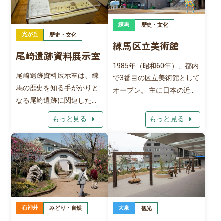
観光名所を一望できるなど
す。芸術資料館で保管・展
見晴らしは抜群です。 天
示される資料は、学生の教
練馬
気がよく空気の澄んだ日に
歴史・文化
育・研究に活用されるほ
光が丘
歴史・文化
は富士山を望むこともでき
か、1年に10回ほど教員や
練馬区立美術館
ます。 21時30分まで利用す
尾崎遺跡資料展示室
学生などによる企画展の開
ることができるため、夜景
1985年（昭和60年）、都内
催により、一般にも公開さ
が楽しめるスポットとして
尾崎遺跡資料展示室は、練
で3番目の区立美術館として
れます。この企画展は、広
も人気。同じフロアにはレ
馬の歴史を知る手がかりと
オープン。 主に日本の近現
く芸術に興味を持つ人にと
ストランがあり、景色を眺
なる尾崎遺跡に関連した資
代美術を中心に、斬新な視
って見ごたえのある展示と
めながらランチやディナー
料を展示する区立春日小学
点・切り口で開館以来様々
なっています。
arrow_right
arrow_right
もっと見る
もっと見る
を楽しむことも出来ます。
校の構内施設です。 1979年
な展覧会を開催していま
（昭和54年）から1980年
す。 展覧会事業のほか、学
（昭和55年）にかけて、区
芸員や作家によるギャラリ
立春日小学校の建設に先立
ートークやロビーを利用し
って、旧石器時代から江戸
たコンサート、様々な技術
時代までの複合遺跡（尾崎
や知識を学ぶ講座など、多
遺跡）が発見されました。
彩な教育普及事業も実施し
石神井
大泉
みどり・自然
観光
展示室には、火おこしに用
ています。また、開かれた