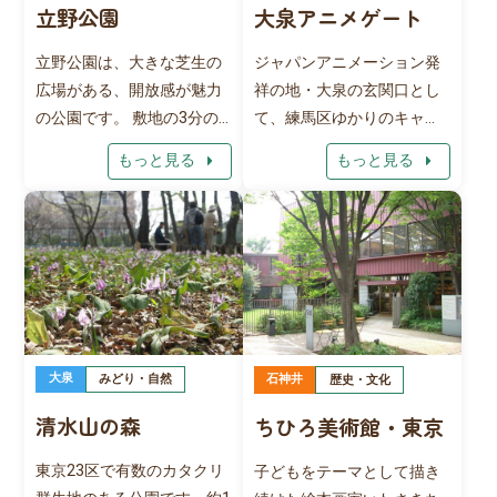
いられた平安時代の木製の
美術館を目指し、区民ギャ
立野公園
大泉アニメゲート
「火きり臼」など珍しい出
ラリーと創作室の貸出しを
土品が数多く並ぶほか、発
立野公園は、大きな芝生の
ジャパンアニメーション発
行い、制作や発表の場とし
掘された鍋と現代の電気炊
広場がある、開放感が魅力
祥の地・大泉の玄関口とし
てもご利用いただけます。
飯器を並べ道具の使用目的
の公園です。 敷地の3分の1
て、練馬区ゆかりのキャラ
をわかりやすくするなど、
を占める広場は、ピクニッ
クターたちが等身大でお出
arrow_right
arrow_right
もっと見る
もっと見る
展示方法にも工夫が凝らさ
クに最適と小さな子供を連
迎えします。 アニメ作品の
れ楽しく歴史を学べること
れた家族から人気です。公
年表や、大泉のまちづくり
が特徴です。 訪問の際は、
園内には、中国式の庭園
を写真で振り返るグラフィ
学校受付への申し出が必要
「桃花源（とうかげん）」
ックウォールなど、「アニ
となります。
があり、練馬区と友好関係
メいちばんのまち練馬」を
にある北京市海淀区から贈
体感できます。
られた碧桃樹（へきとうじ
ゅ）を鑑賞することができ
大泉
石神井
みどり・自然
歴史・文化
ます。 夏には子供たちの水
清水山の森
ちひろ美術館・東京
遊び場となるジャブジャブ
池など、四季を通して遊べ
東京23区で有数のカタクリ
子どもをテーマとして描き
る場所がたくさんありま