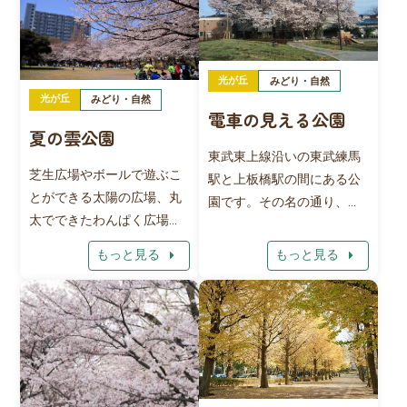
内には、滑り台やブランコ
ています。
などの遊具も豊富に設置さ
れ、子供連れの親子が遊ぶ
光が丘
姿が見られます。中央にあ
みどり・自然
光が丘
みどり・自然
る日当たりのよい広い広場
電車の見える公園
では、週末にフリーマーケ
夏の雲公園
ットが開催されることもあ
東武東上線沿いの東武練馬
ります。
芝生広場やボールで遊ぶこ
駅と上板橋駅の間にある公
とができる太陽の広場、丸
園です。その名の通り、公
太でできたわんぱく広場な
園から線路を行き交う電車
どがあります。 ターザンロ
を間近で見ることができま
arrow_right
arrow_right
もっと見る
もっと見る
ープやブランコのような遊
す。
具の他に、大人が利用でき
る健康器具もあります。 夏
季限定で、うずまき状の流
れ（ジャブジャブ池）で遊
ぶこともできます。