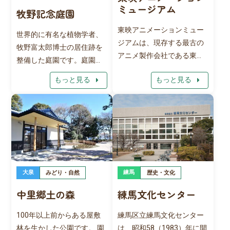
ミュージアム
牧野記念庭園
東映アニメーションミュー
世界的に有名な植物学者、
ジアムは、現存する最古の
牧野富太郎博士の居住跡を
アニメ製作会社である東映
整備した庭園です。庭園に
アニメーションが運営する
は、センダイヤ（サク
arrow_right
arrow_right
もっと見る
もっと見る
企業博物館です。 館内で
ラ）、スエコザサなどの珍
は、実際のアニメ製作現場
しい種類の植物が数多く植
で使用されている資料や原
えられています。記念館に
画などを展示しており、作
は博士の遺品や関連資料を
品が生まれるまでの工程や
展示しているほか、館内の
アニメ製作の魅力を学ぶこ
企画展示室では、年に3～4
とができます。また、館内
回、博士や植物に関する展
や屋外にはフォトスポット
大泉
練馬
みどり・自然
歴史・文化
示が行われます。
が設けられており、子ども
中里郷土の森
練馬文化センター
から大人まで幅広い世代に
お楽しみいただけます。さ
100年以上前からある屋敷
練馬区立練馬文化センター
らに、ミュージアムショッ
林を生かした公園です。 園
は、昭和58（1983）年に開