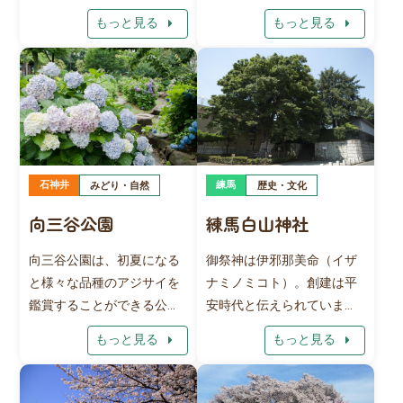
とした区内名産品やねり丸
図書を約7,400冊、標本を約
arrow_right
arrow_right
もっと見る
もっと見る
グッズを購入することがで
3,200頭所蔵しています。
きます。書籍や雑誌、練馬
また、利用者が自由に操作
区の観光情報を満載した
することができる昆虫クイ
様々なパンフレットもあ
ズ出題機（愛称いなＱ）を
り、閲覧スペースにてゆっ
備えています。さらに、夏
くりご覧いただくこともで
には昆虫教室を実施してい
きます（Wi-Fiスポット）。
ます。 平成25年度からは、
石神井
練馬
みどり・自然
歴史・文化
ねり丸が床に映る体感マッ
近隣の小中学校10校に対し
トも楽しめます。 是非お越
「学校支援モデル事業」を
向三谷公園
練馬白山神社
しください。
展開しています。また「情
報発信いなりやま」を年12
向三谷公園は、初夏になる
御祭神は伊邪那美命（イザ
回発行しています。 【設備
と様々な品種のアジサイを
ナミノミコト）。創建は平
項目】 誰でもトイレ（車い
鑑賞することができる公園
安時代と伝えられていま
すの方もご利用いただけま
です。 6月中旬から下旬に
す。 境内には樹齢約900年
arrow_right
arrow_right
もっと見る
もっと見る
す）、エレベーター、ベビ
かけて、ヒメアジサイやカ
と推定される全国有数の大
ーチェアあり
シワバアジサイなどのアジ
きさを誇るケヤキがあり、
サイが満開となります。 園
国の天然記念物に指定され