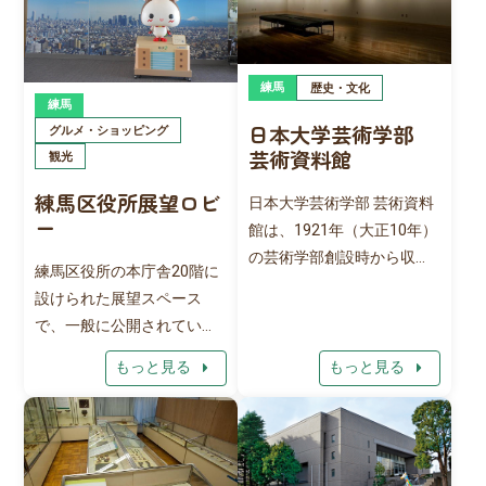
は、お弁当を広げる姿が多
く見られ、静かな雰囲気の
中、ゆっくりとピクニック
練馬
歴史・文化
感覚で過ごすのにピッタリ
練馬
です。 春になると、巨木の
日本大学芸術学部
グルメ・ショッピング
桜が満開に咲き、見事な桜
芸術資料館
観光
のトンネルを作るので、花
練馬区役所展望ロビ
日本大学芸術学部 芸術資料
吹雪のなかを歩くことがで
ー
館は、1921年（大正10年）
きます。
の芸術学部創設時から収集
練馬区役所の本庁舎20階に
されてきた写真や映画、演
設けられた展望スペース
劇、美術、デザイン資料が
で、一般に公開されていま
展示・保管される日本大学
す。 展望ロビーは北側と南
arrow_right
arrow_right
の構内施設です。 豊富な資
もっと見る
もっと見る
側がガラス窓になってお
料の中には、9.5ミリ映画撮
り、都庁がある西新宿の高
影機や映写機などの歴史的
層ビル街や東京タワー、六
な映画資料や、歌舞伎衣裳
本木ヒルズといった都内の
などの演劇資料がありま