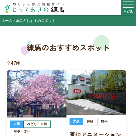
MENU
ホーム
練馬のおすすめスポット
練馬のおすすめスポット
全47件
大泉
体験
観光
大泉
みどり・自然
歴史・文化
東映アニメーション