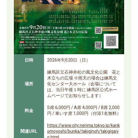
日時
2026年9月20日（日）
練馬区立石神井松の風文化公園 花と
木立ちの広場 ※雨天の場合は練馬文
場所
化センター大ホール（会場について
は、当日午後１時に 練馬区公式ホー
ムページでお知らせします）
S席 6,000円 / A席 4,000円 / B席 2,000
料金
円 / 車いす席 1,000円（付添1名無料）
https://www.city.nerima.tokyo.jp/kank
関連URL
omoyoshi/bunka/takiginoh/takigigaiy
o.html