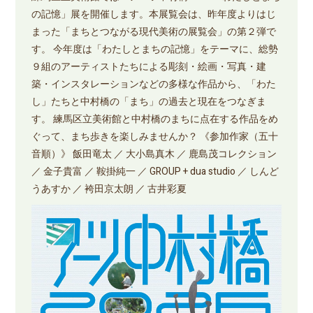
の記憶」展を開催します。本展覧会は、昨年度よりはじ
まった「まちとつながる現代美術の展覧会」の第２弾で
す。 今年度は「わたしとまちの記憶」をテーマに、総勢
９組のアーティストたちによる彫刻・絵画・写真・建
築・インスタレーションなどの多様な作品から、「わた
し」たちと中村橋の「まち」の過去と現在をつなぎま
す。 練馬区立美術館と中村橋のまちに点在する作品をめ
ぐって、まち歩きを楽しみませんか？ 《参加作家（五十
音順）》 飯田竜太 ／ 大小島真木 ／ 鹿島茂コレクション
／ 金子貴富 ／ 鞍掛純一 ／ GROUP + dua studio ／ しんど
うあすか ／ 袴田京太朗 ／ 古井彩夏