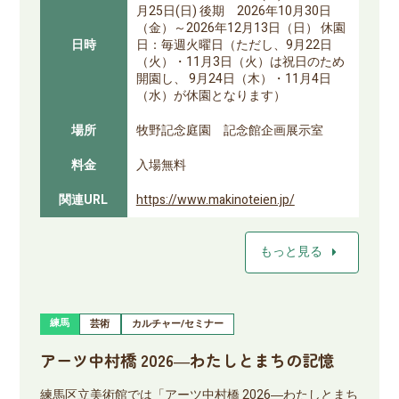
月25日(日) 後期 2026年10月30日
（金）～2026年12月13日（日） 休園
日時
日：毎週火曜日（ただし、9月22日
（火）・11月3日（火）は祝日のため
開園し、 9月24日（木）・11月4日
（水）が休園となります）
場所
牧野記念庭園 記念館企画展示室
料金
入場無料
関連URL
https://www.makinoteien.jp/
arrow_right
もっと見る
練馬
芸術
カルチャー/セミナー
アーツ中村橋 2026―わたしとまちの記憶
練馬区立美術館では「アーツ中村橋 2026―わたしとまち