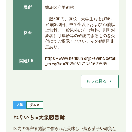
場所
練馬区立美術館
一般500円、高校・大学生および65～
74歳300円、中学生以下および75歳以
上無料、一般以外の方（無料、割引対
料金
象者）は年齢等の確認できるものを受
付にてご提示ください。その他割引制
度あり。
https://www.neribun.or.jp/event/detail
関連URL
_m.cgi?id=202606171781677585
arrow_right
もっと見る
大泉
グルメ
ねりいちin大泉図書館
区内の障害者施設で作られた美味しい焼き菓子や雑貨な