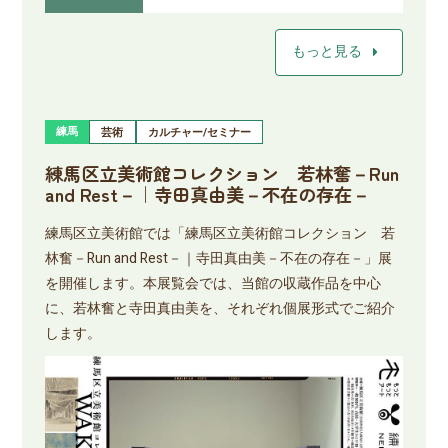
arrow_right
もっと見る
練馬
芸術
カルチャー/セミナー
練馬区立美術館コレクション 若林奮－Run
and Rest－｜寺田真由美－不在の存在－
練馬区立美術館では「練馬区立美術館コレクション 若
林奮－Run and Rest－｜寺田真由美－不在の存在－」展
を開催します。本展覧会では、当館の収蔵作品を中心
に、若林奮と寺田真由美を、それぞれ個展形式でご紹介
します。