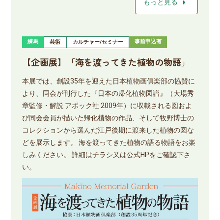
arrow_right
もっと見る
練馬
事前申込有
芸術
カルチャー/セミナー
【企画展】「海を渡ってきた植物の物語」
本展では、創設35年を迎えた日本植物画俱楽部の協賛に
より、同会が刊行した『日本の帰化植物図譜』（大場秀
章監修・解説 アボック社 2009年）に収載される図およ
び同会会員が描いた帰化植物の作品、そして牧野博士の
コレクションから選んだ江戸後期に渡来した植物の図な
どを展示します。 海を渡ってきた植物の語る物語をお楽
しみください。 詳細はチラシ又は公式HPをご確認下さ
い。