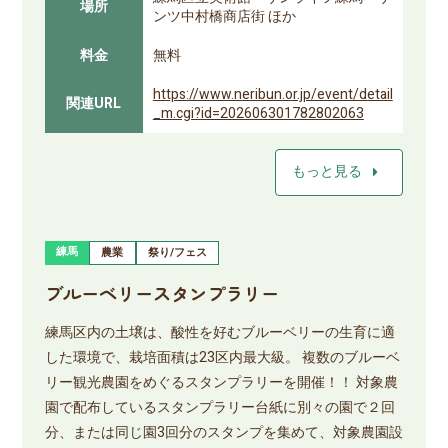
場所
ンツ中村橋商店街 ほか
料金
無料
https://www.neribun.or.jp/event/detail
関連URL
_m.cgi?id=202606301782802063
arrow_right
もっと見る
練馬
農業
祭り/フェス
ブルーベリースタンプラリー
練馬区内の土壌は、酸性を好むブルーベリーの生育に適
した環境で、栽培面積は23区内最大級。 複数のブルーベ
リー観光農園をめぐるスタンプラリーを開催！！ 対象農
園で配布しているスタンプラリー台紙に別々の園で２回
分、または同じ園3回分のスタンプを集めて、対象農園設