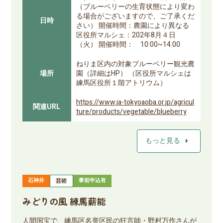
（ブルーベリーの生育状態により変わ
る場合がございますので、ご了承くだ
日時
さい） 開催時間：農園により異なる
区役所マルシェ：202年8月４日
（火） 開催時間： 10:00~14:00
ねりま区内の対象ブルーベリー観光農
場所
園（詳細はHP） （区役所マルシェは
練馬区役所１階アトリウム）
https://www.ja-tokyoaoba.or.jp/agricul
関連URL
ture/products/vegetable/blueberry
arrow_right
もっと見る
石神井
事前申込有
芸術
みどりの風 練馬薪能
人間国宝で、練馬区名誉区民の狂言師・野村万作さんが