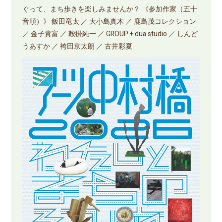
ぐって、まち歩きを楽しみませんか？ 《参加作家（五十
音順）》 飯田竜太 ／ 大小島真木 ／ 鹿島茂コレクション
／ 金子貴富 ／ 鞍掛純一 ／ GROUP + dua studio ／ しんど
うあすか ／ 袴田京太朗 ／ 古井彩夏