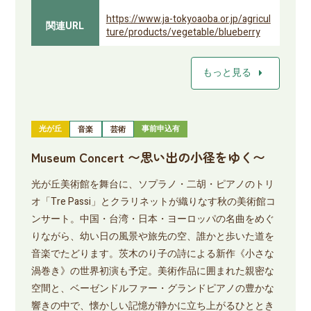
https://www.ja-tokyoaoba.or.jp/agricul
関連URL
ture/products/vegetable/blueberry
arrow_right
もっと見る
光が丘
事前申込有
音楽
芸術
Museum Concert 〜思い出の小径をゆく〜
光が丘美術館を舞台に、ソプラノ・二胡・ピアノのトリ
オ「Tre Passi」とクラリネットが織りなす秋の美術館コ
ンサート。中国・台湾・日本・ヨーロッパの名曲をめぐ
りながら、幼い日の風景や旅先の空、誰かと歩いた道を
音楽でたどります。茨木のり子の詩による新作《小さな
渦巻き》の世界初演も予定。美術作品に囲まれた親密な
空間と、ベーゼンドルファー・グランドピアノの豊かな
響きの中で、懐かしい記憶が静かに立ち上がるひととき