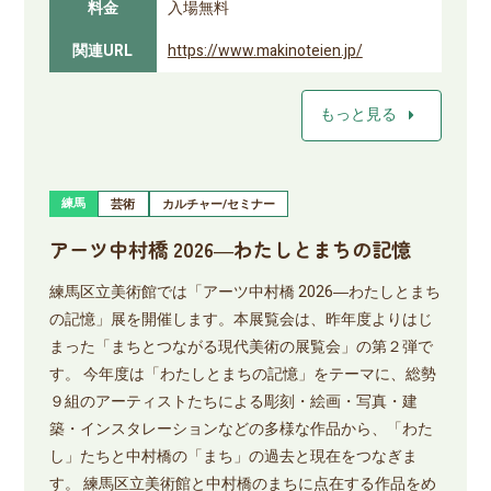
料金
入場無料
関連URL
https://www.makinoteien.jp/
arrow_right
もっと見る
練馬
芸術
カルチャー/セミナー
アーツ中村橋 2026―わたしとまちの記憶
練馬区立美術館では「アーツ中村橋 2026―わたしとまち
の記憶」展を開催します。本展覧会は、昨年度よりはじ
まった「まちとつながる現代美術の展覧会」の第２弾で
す。 今年度は「わたしとまちの記憶」をテーマに、総勢
９組のアーティストたちによる彫刻・絵画・写真・建
築・インスタレーションなどの多様な作品から、「わた
し」たちと中村橋の「まち」の過去と現在をつなぎま
す。 練馬区立美術館と中村橋のまちに点在する作品をめ