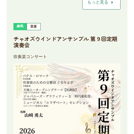
arrow_right
もっと見る
練馬
音楽
チャオズウインドアンサンブル 第９回定期
演奏会
吹奏楽コンサート