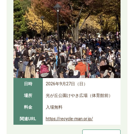
日時
2026年9月27日（日）
場所
光が丘公園けやき広場（体育館前）
料金
入場無料
関連URL
https://recycle-man.or.jp/