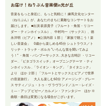
お届け！ねりぶん音楽便in光が丘
音楽をもっと身近に、もっと気軽に！ 練馬文化センター
（ねりぶん）が、あなたのまちに素敵なコンサートをお
届けします。 ■出演 萩原貴子（フルート・角笛・リコー
ダー・ティンホイッスル）、 中村均一（サックス）、徳
永洋明（ピアノ） ■公演内容 １部｜「家族で聴こう！楽
しい音楽会」 0歳から楽しめる45分 シュトラウス／ト
リッチ・トラッチ・ポルカ “いろんな笛を聞いてみよ
う！” ・角笛・バンブーサックス…大きな古時計 ・リコー
ダー…「ピタゴラスイッチ」オープニングテーマ ・ティ
ンホイッスル…「ライオン・キング」「タイタニック」
より ほか ２部｜「フルートとサックスとピアノで世界
の音楽旅行」 大人も楽しむ60分 アメージング・グレー
ス サティ／ジュ・トゥ・ヴ ラヴランド／ユー・レイズ・
ミ―・アップ ビゼー／カルメン・ファンタジー ほか ※
曲順・曲目は変更になる場合がございます。