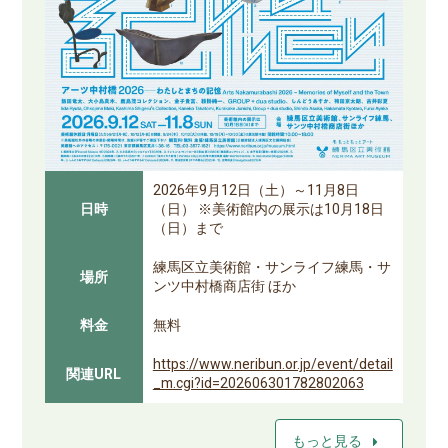
2026年9月12日（土）～11月8日
日時
（日） ※美術館内の展示は10月18日
（日）まで
練馬区立美術館・サンライフ練馬・サ
場所
ンツ中村橋商店街 ほか
料金
無料
https://www.neribun.or.jp/event/detail
関連URL
_m.cgi?id=202606301782802063
arrow_right
もっと見る