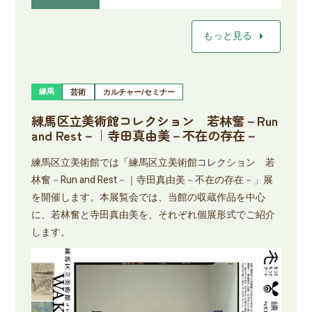
arrow_right
もっと見る
練馬
芸術
カルチャー/セミナー
練馬区立美術館コレクション 若林奮－Run
and Rest－｜寺田真由美－不在の存在－
練馬区立美術館では「練馬区立美術館コレクション 若
林奮－Run and Rest－｜寺田真由美－不在の存在－」展
を開催します。本展覧会では、当館の収蔵作品を中心
に、若林奮と寺田真由美を、それぞれ個展形式でご紹介
します。