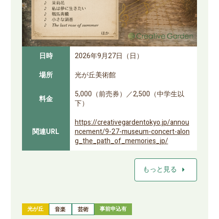
日時
2026年9月27日（日）
場所
光が丘美術館
5,000（前売券）／2,500（中学生以
料金
下）
https://creativegardentokyo.jp/annou
関連URL
ncement/9-27-museum-concert-alon
g_the_path_of_memories_jp/
arrow_right
もっと見る
光が丘
事前申込有
音楽
芸術