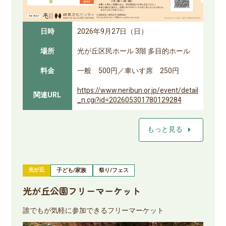
日時
2026年9月27日（日）
場所
光が丘区民ホール 3階 多目的ホール
料金
一般 500円／車いす席 250円
https://www.neribun.or.jp/event/detail
関連URL
_n.cgi?id=202605301780129284
arrow_right
もっと見る
光が丘
子ども/家族
祭り/フェス
光が丘公園フリーマーケット
誰でもが気軽に参加できるフリーマーケット