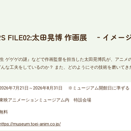
RS FILE02:太田晃博 作画展 ‐イ
生 ゲゲゲの謎』などで作画監督を担当した太田晃博氏が、アニメ
どんな工夫をしているのか？ また、どのようにその技術を磨いてき
2026年7月21日～2026年8月31日 ※ミュージアム開館日に準ずる
東映アニメーションミュージアム内 特設会場
無料
https://museum.toei-anim.co.jp/