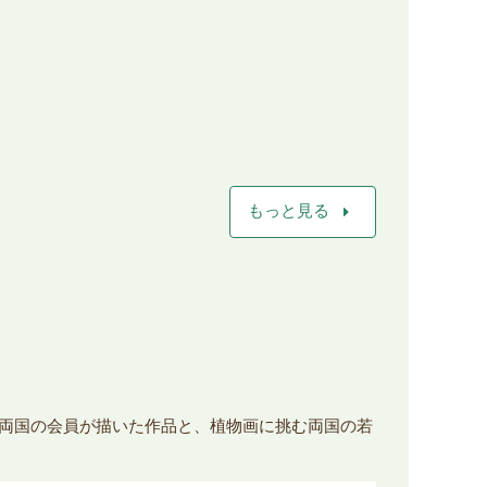
arrow_right
もっと見る
ので、両国の会員が描いた作品と、植物画に挑む両国の若