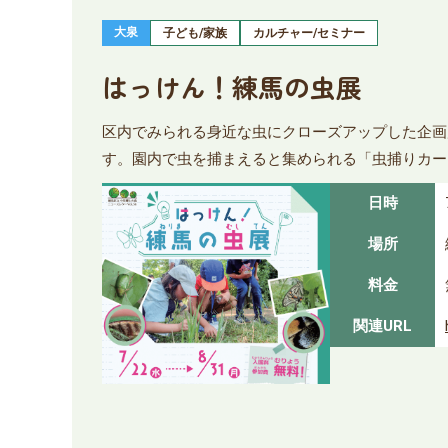
大泉
子ども/家族
カルチャー/セミナー
はっけん！練馬の虫展
区内でみられる身近な虫にクローズアップした企画
す。園内で虫を捕まえると集められる「虫捕りカー
日時
場所
料金
関連URL