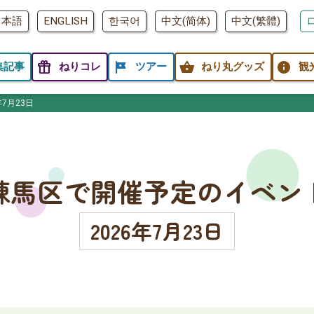
日本語
ENGLISH
한국어
中文(简体)
中文(繁體)
featured_seasonal_and_gifts
tour
shopping_basket
info
集記事
ねりコレ
ツアー
ねり丸グッズ
観
年7月23日
練馬区で開催予定のイベン
2026年7月23日