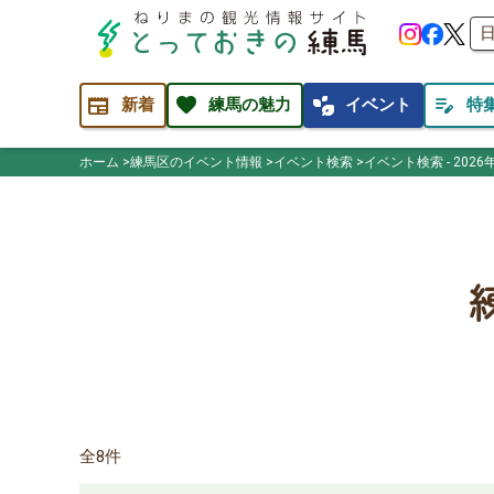
newspaper
favorite
temp_preferences_eco
edit_note
新着
練馬の魅力
イベント
特
ホーム
練馬区のイベント情報
イベント検索
イベント検索 - 2026
全8件