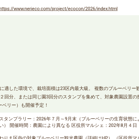
https://www.nerieco.com/project/ecocon/2026/index.html
に適した環境で、栽培面積は23区内最大級。 複数のブルーベリー
２回分、または同じ園3回分のスタンプを集めて、対象農園設置の
ーベリー）も開催予定！
スタンプラリー：2026年７月～9月末（ブルーベリーの生育状態
い） 開催時間：農園により異なる 区役所マルシェ：202年8月４日（火）
ねりま区内の対象ブルーベリー観光農園（詳細はHP） （区役所