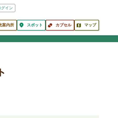
ログイン
location_on
pill
map
光案内所
スポット
カプセル
マップ
ト