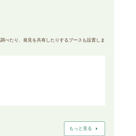
り調べたり、発見を共有したりするブースも設置しま
arrow_right
もっと見る