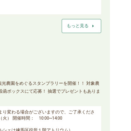
arrow_right
もっと見る
観光農園をめぐるスタンプラリーを開催！！ 対象農
投函ボックスにて応募！ 抽選でプレゼントもありま
により変わる場合がございますので、ご了承くださ
 開催時間： 10:00~14:00
マルシェは練馬区役所１階アトリウム）