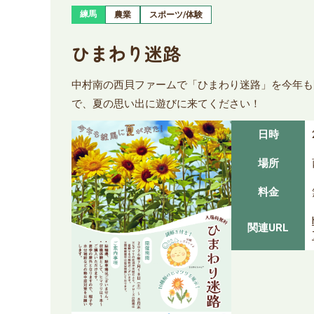
練馬
農業
スポーツ/体験
ひまわり迷路
中村南の西貝ファームで「ひまわり迷路」を今年も
で、夏の思い出に遊びに来てください！
日時
場所
料金
関連URL