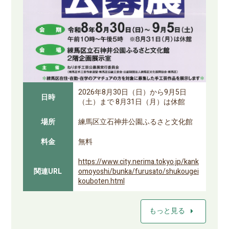
2026年8月30日（日）から9月5日
日時
（土）まで 8月31日（月）は休館
場所
練馬区立石神井公園ふるさと文化館
料金
無料
https://www.city.nerima.tokyo.jp/kank
関連URL
omoyoshi/bunka/furusato/shukougei
kouboten.html
arrow_right
もっと見る