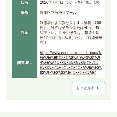
日時
2026年7月1日（水）～9月10日（木）
場所
練馬区立石神井プール
利用者により異なります（無料～200
円）。詳細はチラシまたはHPをご確
料金
認下さい。 ※小中学生は、毎週土曜
日12:00までに入場したら、2時間分無
料！
https://www.nerima-miharadai.com/%
E6%96%BD%E8%A8%AD%E3%81%9
関連URL
4%E6%A1%88%E5%86%85/%E7%9
F%B3%E7%A5%9E%E4%BA%95%E3%
83%97%E3%83%BC%E3%83%AB/
arrow_right
もっと見る