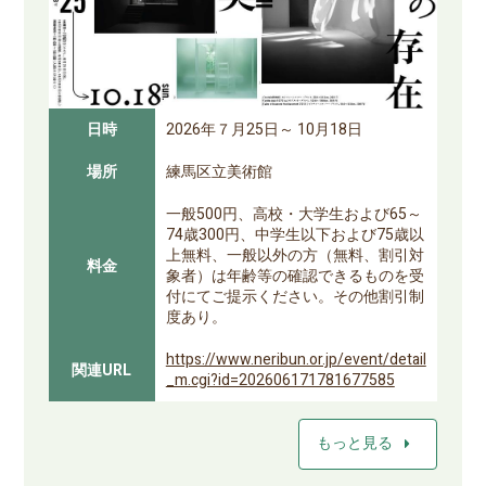
日時
2026年７月25日～ 10月18日
場所
練馬区立美術館
一般500円、高校・大学生および65～
74歳300円、中学生以下および75歳以
上無料、一般以外の方（無料、割引対
料金
象者）は年齢等の確認できるものを受
付にてご提示ください。その他割引制
度あり。
https://www.neribun.or.jp/event/detail
関連URL
_m.cgi?id=202606171781677585
arrow_right
もっと見る