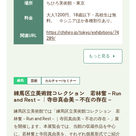
場所
ちひろ美術館・東京
大人1200円、18歳以下・高校生は無
料金
料。 ※シニアほか各種割引あり。
https://chihiro.jp/tokyo/exhibitions/74
関連URL
289/
arrow_right
もっと見る
練馬
芸術
カルチャー/セミナー
練馬区立美術館コレクション 若林奮－Run
and Rest－｜寺田真由美－不在の存在－
練馬区立美術館では「練馬区立美術館コレクション 若
林奮－Run and Rest－｜寺田真由美－不在の存在－」展
を開催します。本展覧会では、当館の収蔵作品を中心
に、若林奮と寺田真由美を、それぞれ個展形式でご紹介