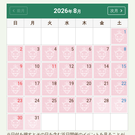
2026
8
chevron_left
chevron_right
前月
次月
年
月
日
月
火
水
木
金
土
1
2
3
4
5
6
7
8
9
10
11
12
13
14
15
16
17
18
19
20
21
22
23
24
25
26
27
28
29
※
30
31
で
※日付を押すとその日を含む近日開催のイベントを見ることが