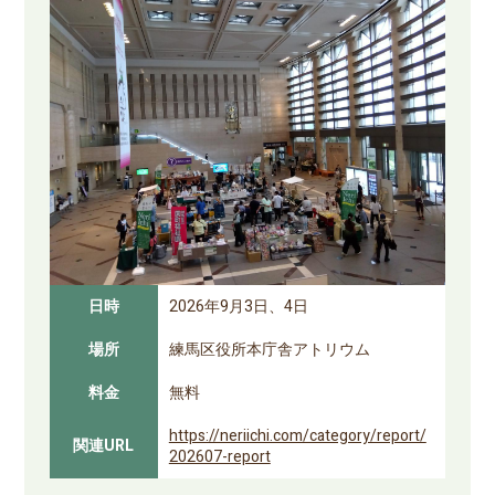
日時
2026年9月3日、4日
場所
練馬区役所本庁舎アトリウム
料金
無料
https://neriichi.com/category/report/
関連URL
202607-report