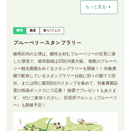
arrow_right
もっと見る
練馬
農業
祭り/フェス
ブルーベリースタンプラリー
練馬区内の土壌は、酸性を好むブルーベリーの生育に適
した環境で、栽培面積は23区内最大級。 複数のブルーベ
リー観光農園をめぐるスタンプラリーを開催！！ 対象農
園で配布しているスタンプラリー台紙に別々の園で２回
分、または同じ園3回分のスタンプを集めて、対象農園設
置の投函ボックスにて応募！ 抽選でプレゼントもありま
す。 ぜひご参加ください。 区役所マルシェ（ブルーベリ
ー）も開催予定！