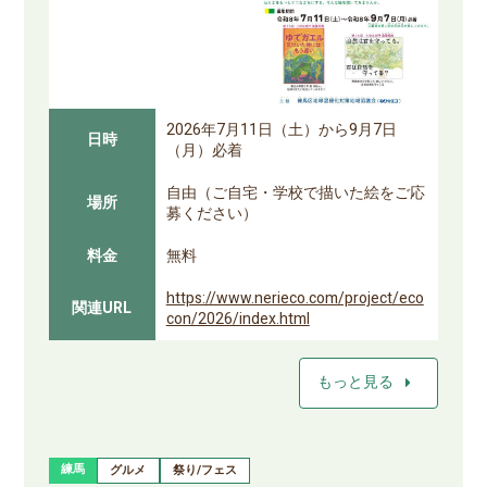
2026年7月11日（土）から9月7日
日時
（月）必着
自由（ご自宅・学校で描いた絵をご応
場所
募ください）
料金
無料
https://www.nerieco.com/project/eco
関連URL
con/2026/index.html
arrow_right
もっと見る
練馬
グルメ
祭り/フェス