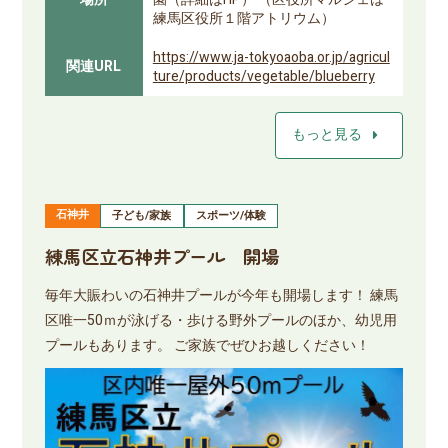
練馬区役所１階アトリウム）
https://www.ja-tokyoaoba.or.jp/agricul
関連URL
ture/products/vegetable/blueberry
arrow_right
もっと見る
石神井
子ども/家族
スポーツ/体験
練馬区立石神井プール 開場
毎年大賑わいの石神井プールが今年も開場します！ 練馬
区唯一50ｍが泳げる・歩ける野外プールのほか、幼児用
プールもあります。 ご家族でぜひお越しください！