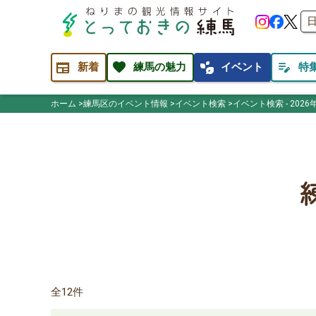
newspaper
favorite
temp_preferences_eco
edit_note
新着
練馬の魅力
イベント
特
ホーム
練馬区のイベント情報
イベント検索
イベント検索 - 2026
全12件