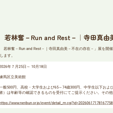
林奮－Run and Rest－｜寺田真
若林奮－Run and Rest－｜寺田真由美－不在の存在－」展を
します。
2026年７月25日～ 10月18日
練馬区立美術館
一般500円、高校・大学生および65～74歳300円、中学生以下お
者）は年齢等の確認できるものを受付にてご提示ください。その他
https://www.neribun.or.jp/event/detail_m.cgi?id=2026061717816775