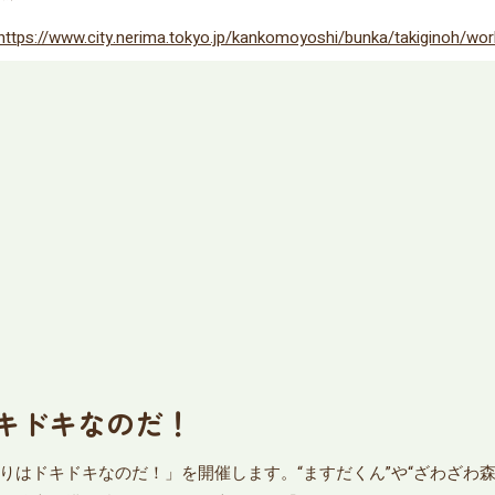
https://www.city.nerima.tokyo.jp/kankomoyoshi/bunka/takiginoh/wor
キドキなのだ！
りはドキドキなのだ！」を開催します。“ますだくん”や“ざわざわ