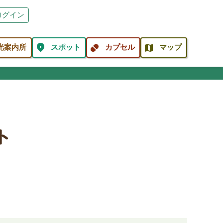
ログイン
location_on
pill
map
光案内所
スポット
カプセル
マップ
ト