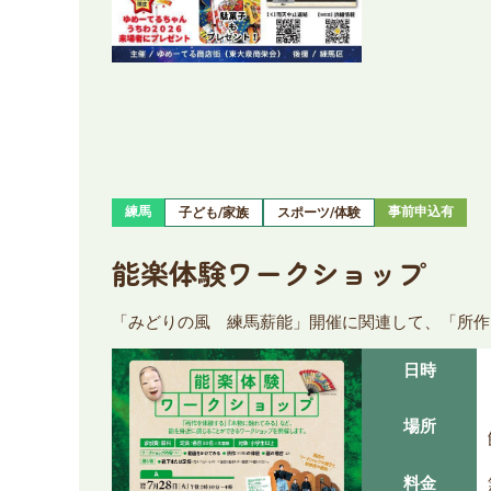
練馬
事前申込有
子ども/家族
スポーツ/体験
能楽体験ワークショップ
「みどりの風 練馬薪能」開催に関連して、「所作
日時
場所
料金