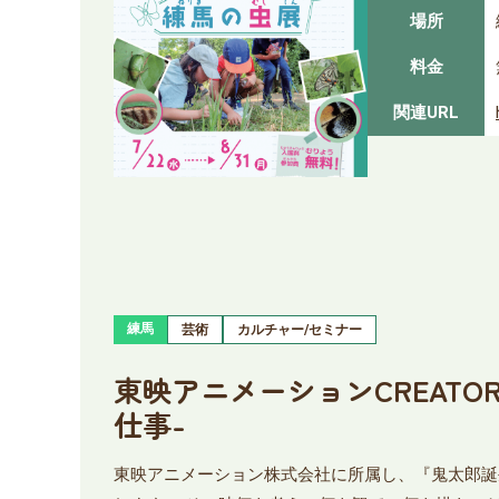
場所
料金
関連URL
練馬
芸術
カルチャー/セミナー
東映アニメーションCREATO
仕事-
東映アニメーション株式会社に所属し、『鬼太郎誕