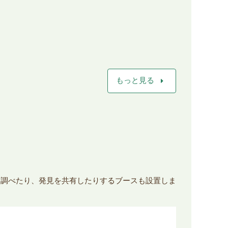
arrow_right
もっと見る
り調べたり、発見を共有したりするブースも設置しま