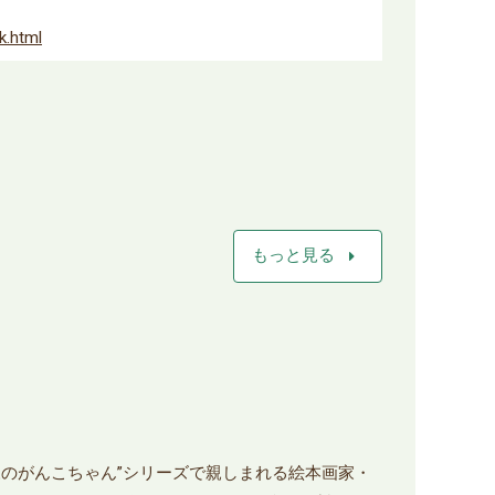
k.html
arrow_right
もっと見る
森のがんこちゃん”シリーズで親しまれる絵本画家・