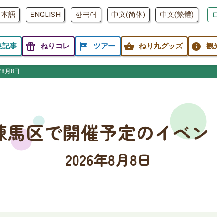
日本語
ENGLISH
한국어
中文(简体)
中文(繁體)
featured_seasonal_and_gifts
tour
shopping_basket
info
集記事
ねりコレ
ツアー
ねり丸グッズ
観
年8月8日
練馬区で開催予定のイベン
2026年8月8日