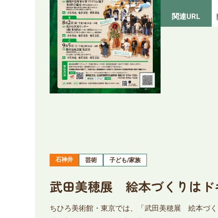
関連URL
石神井
芸術
子ども/家族
武田美穂展 絵本づくりはド
ちひろ美術館・東京では、「武田美穂展 絵本づく