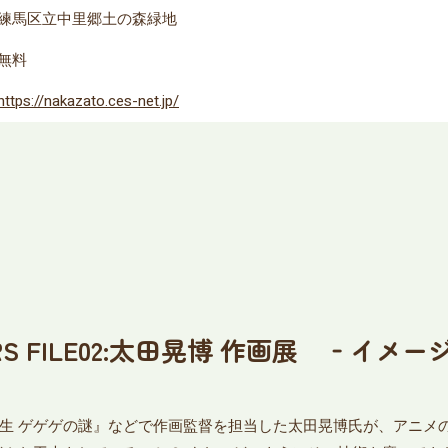
練馬区立中里郷土の森緑地
無料
https://nakazato.ces-net.jp/
RS FILE02:太田晃博 作画展 ‐イ
生 ゲゲゲの謎』などで作画監督を担当した太田晃博氏が、アニメ