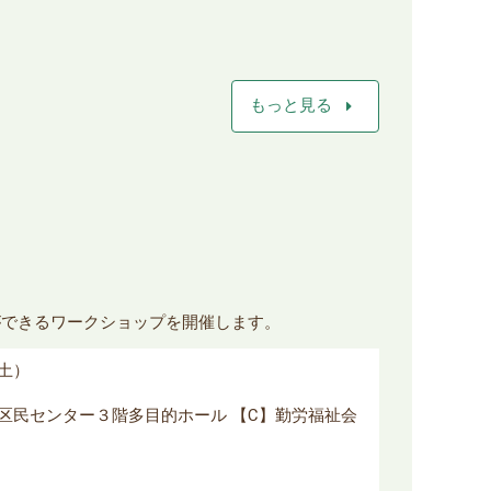
arrow_right
もっと見る
ができるワークショップを開催します。
（土）
丘区民センター３階多目的ホール 【C】勤労福祉会