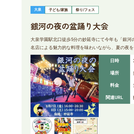
大泉
子ども/家族
祭り/フェス
銀河の夜の盆踊り大会
大泉学園駅北口徒歩5分の妙延寺にて今年も「銀河
名店による魅力的な料理を味わいながら、夏の夜を
日時
場所
料金
関連URL