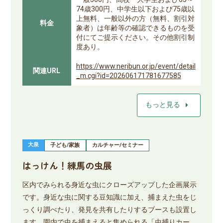
74歳300円、中学生以下および75歳以
上無料、一般以外の方（無料、割引対
料金
象者）は年齢等の確認できるものを受
付にてご提示ください。その他割引制
度あり。
https://www.neribun.or.jp/event/detail
関連URL
_m.cgi?id=202606171781677585
arrow_right
もっと見る
大泉
子ども/家族
カルチャー/セミナー
はっけん！練馬の虫展
区内でみられる身近な虫にクローズアップした企画展示
です。身近な虫に関する豆知識に加え、捕まえた虫をじ
っくり調べたり、発見を共有したりするブースも設置し
ます。園内で虫を捕まえると集められる「虫捕りカー