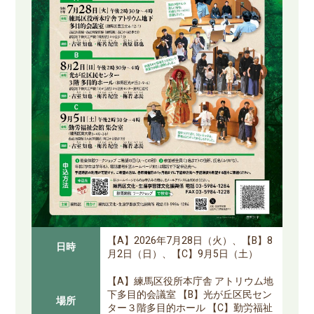
【A】2026年7月28日（火）、【B】8
日時
月2日（日）、【C】9月5日（土）
【A】練馬区役所本庁舎 アトリウム地
下多目的会議室 【B】光が丘区民セン
場所
ター３階多目的ホール 【C】勤労福祉