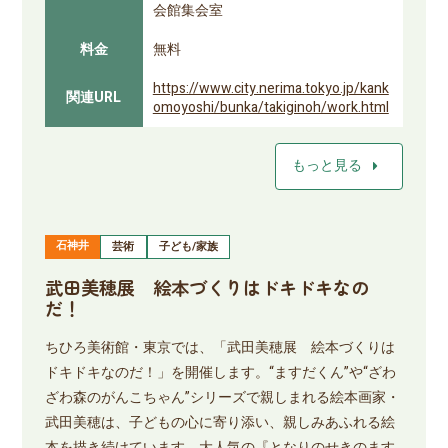
会館集会室
料金
無料
https://www.city.nerima.tokyo.jp/kank
関連URL
omoyoshi/bunka/takiginoh/work.html
arrow_right
もっと見る
石神井
芸術
子ども/家族
武田美穂展 絵本づくりはドキドキなの
だ！
ちひろ美術館・東京では、「武田美穂展 絵本づくりは
ドキドキなのだ！」を開催します。“ますだくん”や“ざわ
ざわ森のがんこちゃん”シリーズで親しまれる絵本画家・
武田美穂は、子どもの心に寄り添い、親しみあふれる絵
本を描き続けています。大人気の『となりのせきのます