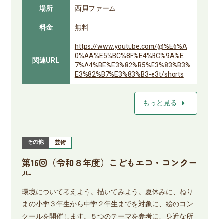
場所
西貝ファーム
料金
無料
https://www.youtube.com/@%E6%A
0%AA%E5%BC%8F%E4%BC%9A%E
関連URL
7%A4%BE%E3%82%B5%E3%83%B3%
E3%82%B7%E3%83%B3-e3t/shorts
arrow_right
もっと見る
その他
芸術
第16回（令和８年度）こどもエコ・コンクー
ル
環境について考えよう。描いてみよう。夏休みに、ねり
まの小学３年生から中学２年生までを対象に、絵のコン
クールを開催します。５つのテーマを参考に、身近な所