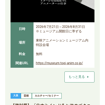
2026年7月21日～2026年8月31日
日時
※ミュージアム開館日に準ずる
東映アニメーションミュージアム内
場所
特設会場
料金
無料
関連URL
https://museum.toei-anim.co.jp/
arrow_right
もっと見る
大泉
芸術
カルチャー/セミナー