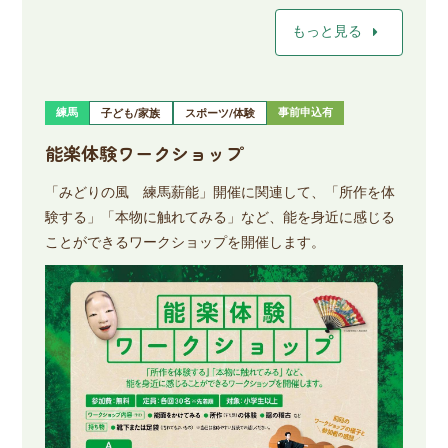
arrow_right
もっと見る
練馬
事前申込有
子ども/家族
スポーツ/体験
能楽体験ワークショップ
「みどりの風 練馬薪能」開催に関連して、「所作を体
験する」「本物に触れてみる」など、能を身近に感じる
ことができるワークショップを開催します。