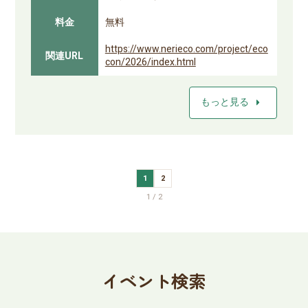
料金
無料
https://www.nerieco.com/project/eco
関連URL
con/2026/index.html
arrow_right
もっと見る
1
2
1 / 2
イベント検索