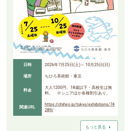
日時
2026年7月25日(土)～ 10月25日(日)
場所
ちひろ美術館・東京
大人1200円、18歳以下・高校生は無
料金
料。 ※シニアほか各種割引あり。
https://chihiro.jp/tokyo/exhibitions/74
関連URL
289/
arrow_right
もっと見る