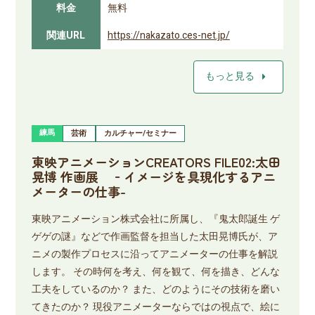
料金
無料
関連URL
https://nakazato.ces-net.jp/
arrow_right
もっと見る
練馬
芸術
カルチャー/セミナー
東映アニメーションCREATORS FILE02:太田
晃博 作画展 ‐イメージを具現化するアニ
メーターの仕事-
東映アニメーション株式会社に所属し、『鬼太郎誕生 ゲ
ゲゲの謎』などで作画監督を担当した太田晃博氏が、ア
ニメの製作プロセスに沿ってアニメーターの仕事を解説
します。 その時何を考え、何を観て、何を描き、どんな
工夫をしているのか？ また、どのようにその技術を磨い
てきたのか？ 現役アニメーターならではの視点で、絵に