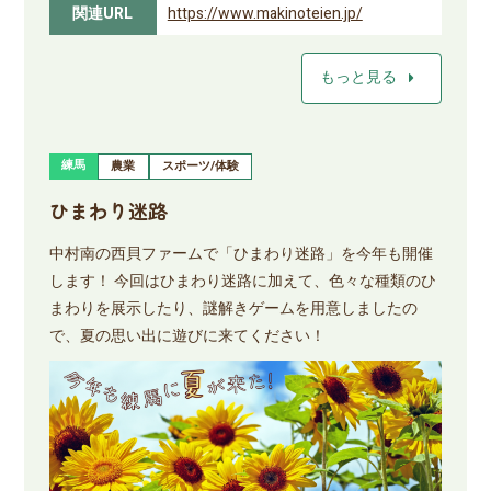
関連URL
https://www.makinoteien.jp/
arrow_right
もっと見る
練馬
農業
スポーツ/体験
ひまわり迷路
中村南の西貝ファームで「ひまわり迷路」を今年も開催
します！ 今回はひまわり迷路に加えて、色々な種類のひ
まわりを展示したり、謎解きゲームを用意しましたの
で、夏の思い出に遊びに来てください！