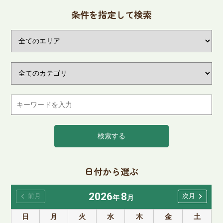
条件を指定して検索
検索する
日付から選ぶ
2026
8
chevron_left
chevron_right
前月
次月
年
月
日
月
火
水
木
金
土