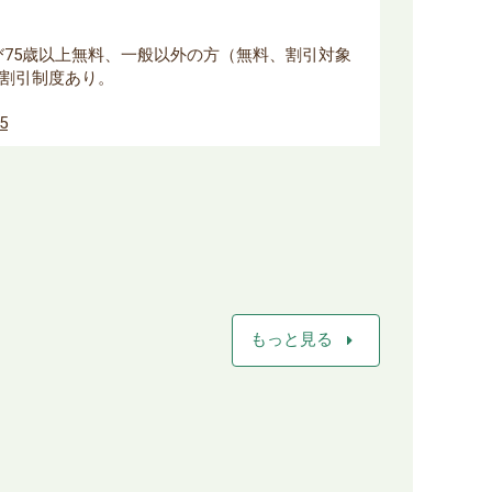
よび75歳以上無料、一般以外の方（無料、割引対象
割引制度あり。
85
arrow_right
もっと見る