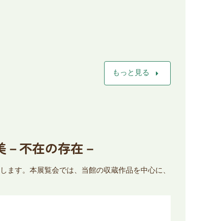
arrow_right
もっと見る
由美－不在の存在－
開催します。本展覧会では、当館の収蔵作品を中心に、