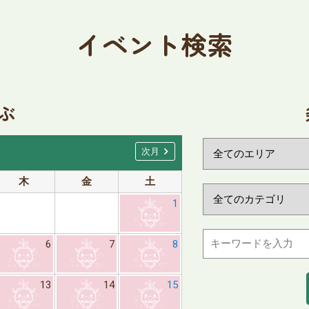
イベント検索
ぶ
chevron_right
次月
木
金
土
日
月
1
6
7
8
6
7
13
14
15
13
14