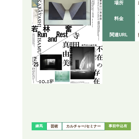
場所
料金
関連URL
練馬
事前申込有
芸術
カルチャー/セミナー