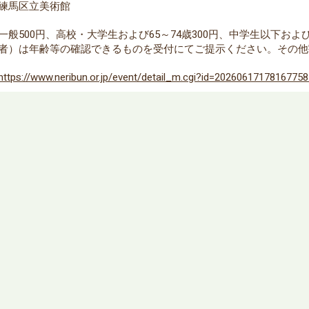
練馬区立美術館
一般500円、高校・大学生および65～74歳300円、中学生以下お
者）は年齢等の確認できるものを受付にてご提示ください。その他
https://www.neribun.or.jp/event/detail_m.cgi?id=2026061717816775