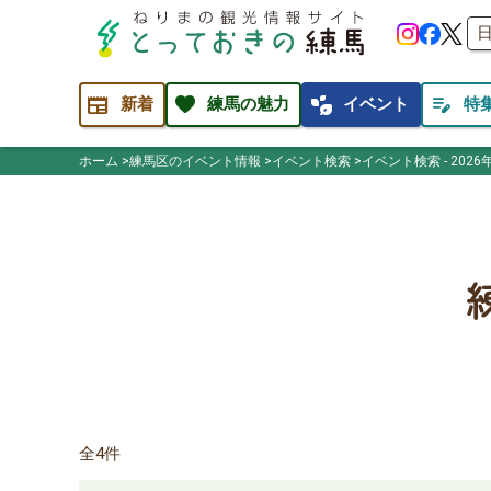
newspaper
favorite
temp_preferences_eco
edit_note
新着
練馬の魅力
イベント
特
ホーム
練馬区のイベント情報
イベント検索
イベント検索 - 2026
全4件