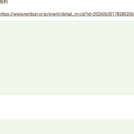
無料
https://www.neribun.or.jp/event/detail_m.cgi?id=2026063017828020