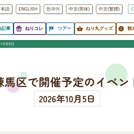
日本語
ENGLISH
한국어
中文(简体)
中文(繁體)
featured_seasonal_and_gifts
tour
shopping_basket
info
集記事
ねりコレ
ツアー
ねり丸グッズ
観
年10月5日
練馬区で開催予定のイベン
2026年10月5日