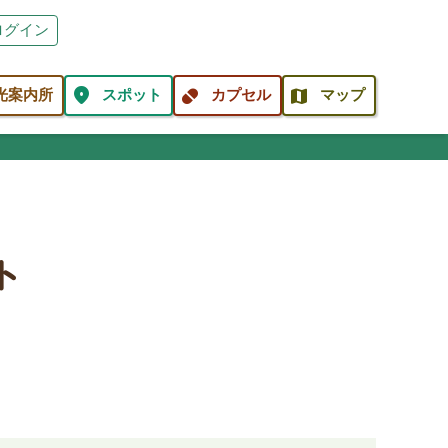
ログイン
location_on
pill
map
光案内所
スポット
カプセル
マップ
ト