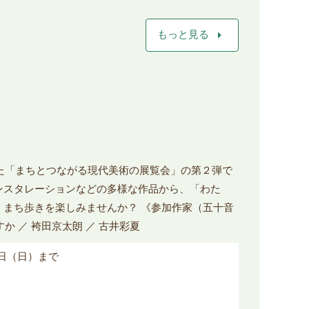
arrow_right
もっと見る
った「まちとつながる現代美術の展覧会」の第２弾で
ンスタレーションなどの多様な作品から、「わた
、まち歩きを楽しみませんか？ 《参加作家（五十音
あすか ／ 袴田京太朗 ／ 古井彩夏
8日（日）まで