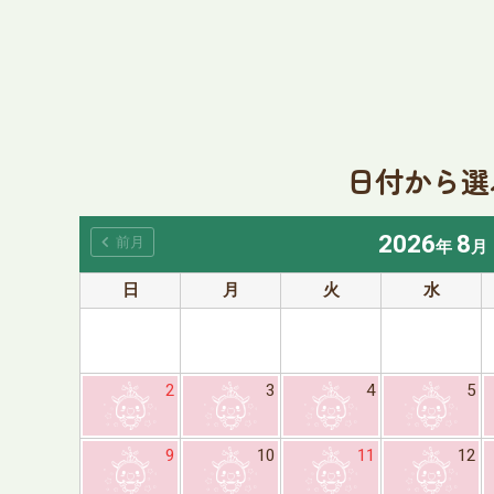
日付から選
2026
8
chevron_left
前月
年
月
日
月
火
水
2
3
4
5
9
10
11
12