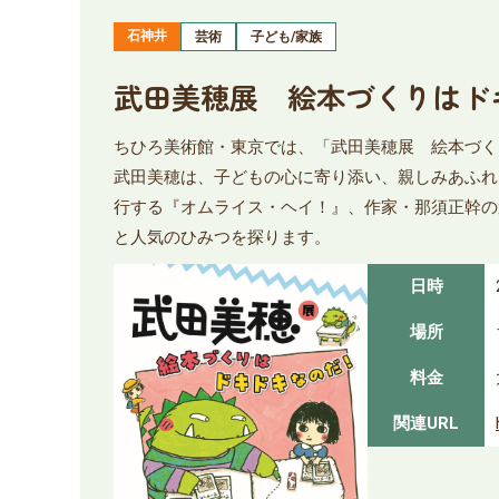
石神井
芸術
子ども/家族
武田美穂展 絵本づくりはド
ちひろ美術館・東京では、「武田美穂展 絵本づく
武田美穂は、子どもの心に寄り添い、親しみあふれ
行する『オムライス・ヘイ！』、作家・那須正幹の
と人気のひみつを探ります。
日時
場所
料金
関連URL