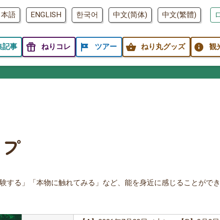
日本語
ENGLISH
한국어
中文(简体)
中文(繁體)
featured_seasonal_and_gifts
tour
shopping_basket
info
集記事
ねりコレ
ツアー
ねり丸グッズ
観
ップ
験する」「本物に触れてみる」など、能を身近に感じることがで