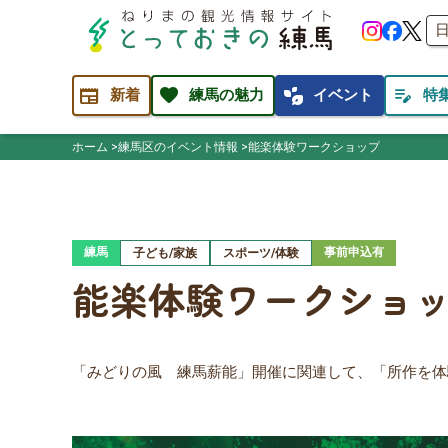
newspaper
favorite
temp_preferences_eco
edit_note
新着
練馬の魅力
イベント
特
ホーム
練馬区のイベント情報
能楽体験ワークショップ
練馬
事前申込有
子ども/家族
スポーツ/体験
能楽体験ワークショ
「みどりの風 練馬薪能」開催に関連して、「所作を体