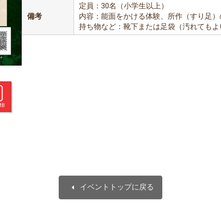
定員：30名（小学生以上）
備考
内容：能面をかける体験、所作（すり足）
持ち物など：靴下または足袋（汚れてもよ
MB
arrow_left
イベントトップに戻る