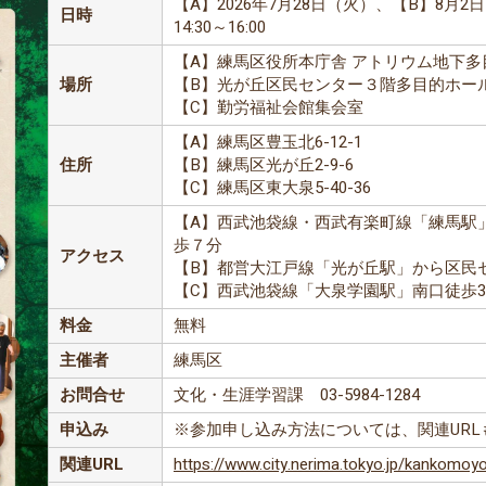
【A】2026年7月28日（火）、【B】8月
日時
14:30～16:00
【A】練馬区役所本庁舎 アトリウム地下多
場所
【B】光が丘区民センター３階多目的ホー
【C】勤労福祉会館集会室
【A】練馬区豊玉北6-12-1
住所
【B】練馬区光が丘2-9-6
【C】練馬区東大泉5-40-36
【A】西武池袋線・西武有楽町線「練馬駅
歩７分
アクセス
【B】都営大江戸線「光が丘駅」から区民
【C】西武池袋線「大泉学園駅」南口徒歩
料金
無料
主催者
練馬区
お問合せ
文化・生涯学習課 03-5984-1284
申込み
※参加申し込み方法については、関連UR
関連URL
https://www.city.nerima.tokyo.jp/kankomoy