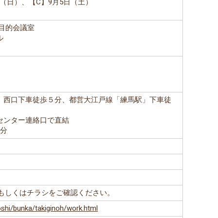
2日（日）、【C】9月5日（土）
目的会議室
ル
」西口下車徒歩５分、都営大江戸線「練馬駅」下車徒
センター連絡口で直結
3分
Lもしくはチラシをご確認ください。
oshi/bunka/takiginoh/work.html