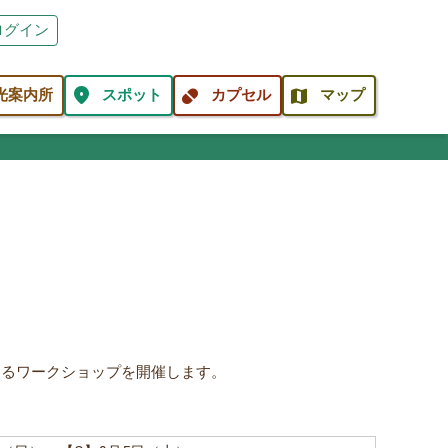
ログイン
location_on
pill
map
光案内所
スポット
カプセル
マップ
きるワークショップを開催します。