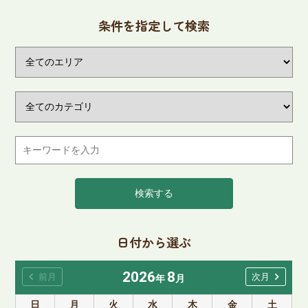
条件を指定して検索
検索する
日付から選ぶ
2026
8
chevron_left
chevron_right
前月
次月
年
月
日
月
火
水
木
金
土