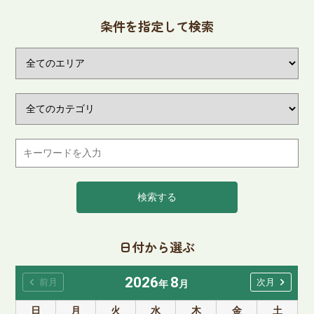
条件を指定して検索
検索する
日付から選ぶ
2026
8
chevron_left
chevron_right
前月
次月
年
月
日
月
火
水
木
金
土