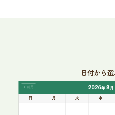
日付から選
2026
8
chevron_left
前月
年
月
日
月
火
水