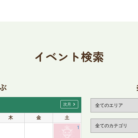
イベント検索
ぶ
chevron_right
次月
木
金
土
日
月
1