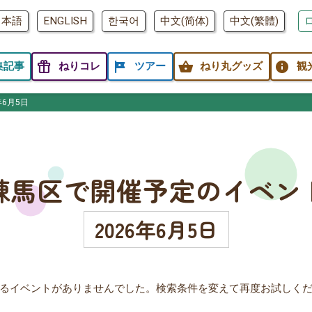
日本語
ENGLISH
한국어
中文(简体)
中文(繁體)
featured_seasonal_and_gifts
tour
shopping_basket
info
集記事
ねりコレ
ツアー
ねり丸グッズ
観
年6月5日
練馬区で開催予定のイベン
2026年6月5日
るイベントがありませんでした。検索条件を変えて再度お試しく