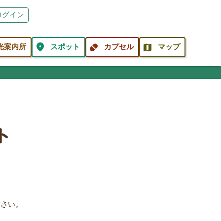
ログイン
location_on
pill
map
光案内所
スポット
カプセル
マップ
ト
ださい。