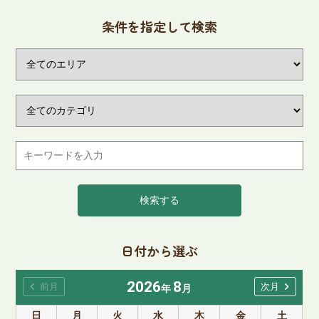
条件を指定して検索
検索する
日付から選ぶ
2026
8
chevron_left
chevron_right
前月
次月
年
月
日
月
火
水
木
金
土