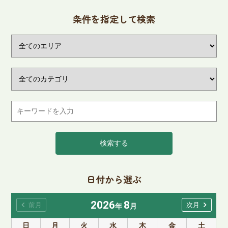
条件を指定して検索
検索する
日付から選ぶ
2026
8
chevron_left
chevron_right
前月
次月
年
月
日
月
火
水
木
金
土