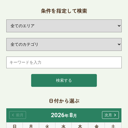
条件を指定して検索
検索する
日付から選ぶ
2026
8
chevron_left
chevron_right
前月
次月
年
月
日
月
火
水
木
金
土