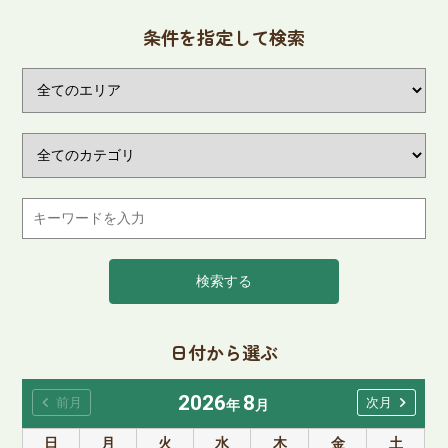
条件を指定して検索
検索する
日付から選ぶ
2026
8
chevron_left
chevron_right
前月
次月
年
月
日
月
火
水
木
金
土