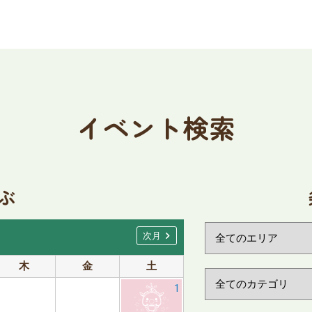
イベント検索
ぶ
chevron_right
次月
木
金
土
日
月
1