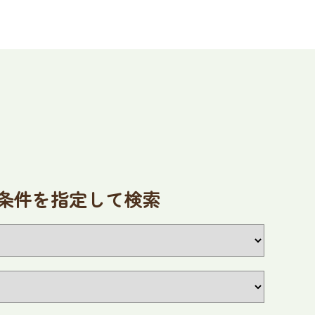
条件を指定して検索
2026
9
年
月
火
水
木
金
土
1
2
3
4