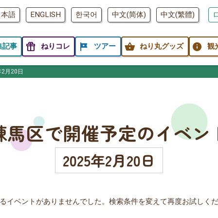
日本語
ENGLISH
한국어
中文(简体)
中文(繁體)
featured_seasonal_and_gifts
tour
shopping_basket
info
集記事
ねりコレ
ツアー
ねり丸グッズ
観
年2月20日
練馬区で開催予定のイベン
2025年2月20日
るイベントがありませんでした。検索条件を変えて再度お試しく