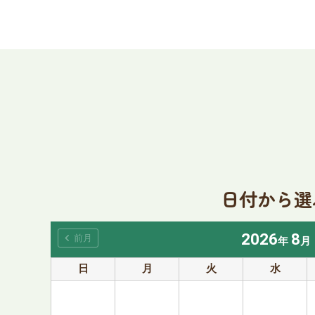
日付から選
2026
8
chevron_left
前月
年
月
日
月
火
水