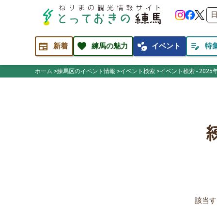
newspaper
favorite
temp_preferences_eco
edit_note
新着
練馬の魅力
イベント
特
ホーム
練馬区のイベント情報
イベント検索
イベント検索 - 2025
該当す