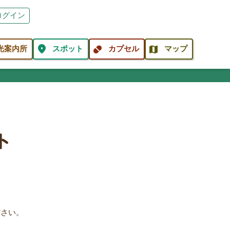
ログイン
location_on
pill
map
光案内所
スポット
カプセル
マップ
ト
ださい。