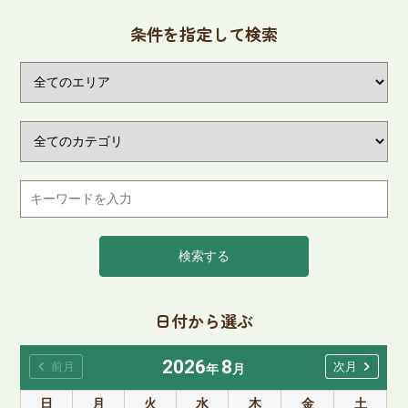
条件を指定して検索
検索する
日付から選ぶ
2026
8
chevron_left
chevron_right
前月
次月
年
月
日
月
火
水
木
金
土