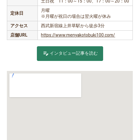
土日祝 11：00～15：00、17：00～20：00
月曜
定休日
※月曜が祝日の場合は翌火曜が休み
アクセス
西武新宿線上井草駅から徒歩3分
店舗URL
https://www.menyakotobuki100.com/
edit_note
インタビュー記事を読む