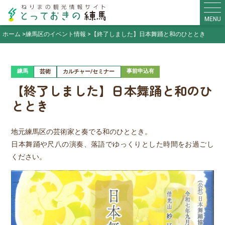
MENU
ホーム
練馬区のイベント情報
【終了しました】日本舞踊と和のひととき
練馬
事前申込有
芸術
カルチャー/セミナー
【終了しました】日本舞踊と和のひ
ととき
地元練馬区の芸術家と奏でる和のひととき。
日本舞踊や尺八の演奏、落語でゆっくりとした時間をお過ごし
ください。