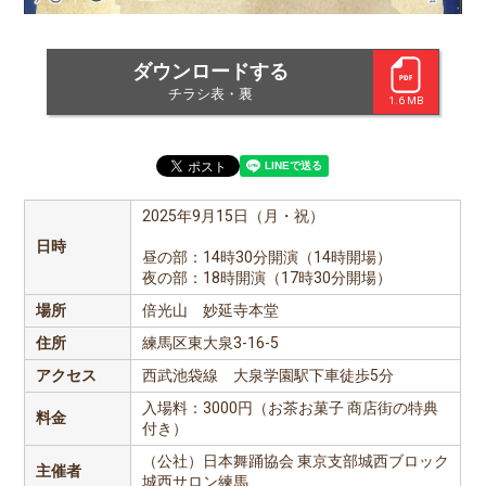
ダウンロードする
チラシ表・裏
1.6 MB
2025年9月15日（月・祝）
日時
昼の部：14時30分開演（14時開場）
夜の部：18時開演（17時30分開場）
場所
倍光山 妙延寺本堂
住所
練馬区東大泉3-16-5
アクセス
西武池袋線 大泉学園駅下車徒歩5分
入場料：3000円（お茶お菓子 商店街の特典
料金
付き）
（公社）日本舞踊協会 東京支部城西ブロック
主催者
城西サロン練馬