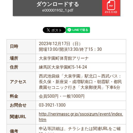
ダウンロードする
e000001952_1.pdf
496.6 KB
2023年12月17日（日）
日時
開場13:00/開演13:30/終了15：30
場所
大泉学園町体育館アリーナ
住所
練馬区大泉学園町5-14-24
西武池袋線「大泉学園」駅北口～西武バス：
アクセス
長久保・新座栄・成増駅南口・朝霞駅・都民
農園セコニック行き「大泉郵便局」下車6分
料金
会員500円・一般1000円
お問合せ
03-3921-1300
http://nerimassc.gr.jp/sscoizum/event/index.
関連URL
htm
申込等詳細は、チラシまたは関連URLをご確
備考