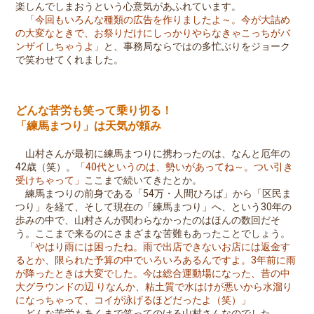
楽しんでしまおうという心意気があふれています。
「今回もいろんな種類の広告を作りましたよ～。今が大詰め
の大変なときで、お祭りだけにしっかりやらなきゃこっちがバ
ンザイしちゃうよ」
と、事務局ならではの多忙ぶりをジョーク
で笑わせてくれました。
どんな苦労も笑って乗り切る！
「練馬まつり」は天気が頼み
山村さんが最初に練馬まつりに携わったのは、なんと厄年の
42歳（笑）。
「40代というのは、勢いがあってね～。つい引き
受けちゃって」
ここまで続いてきたとか。
練馬まつりの前身である「54万・人間ひろば」から「区民ま
つり」を経て、そして現在の「練馬まつり」へ、という30年の
歩みの中で、山村さんが関わらなかったのはほんの数回だそ
う。ここまで来るのにさまざまな苦難もあったことでしょう。
「やはり雨には困ったね。雨で出店できないお店には返金す
るとか、限られた予算の中でいろいろあるんですよ。3年前に雨
が降ったときは大変でした。今は総合運動場になった、昔の中
大グラウンドの辺 りなんか、粘土質で水はけが悪いから水溜り
になっちゃって、コイが泳げるほどだったよ（笑）」
どんな苦労もあくまで笑ってのける山村さんなのでした。