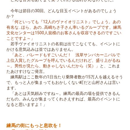
今年は節目の30回。どんな目玉イベントがあるのでしょう
か？
「何といっても『12人のヴァイオリニスト』でしょう。あの
有名な…ほら、あの…高嶋ちさ子さん率いるグループです。練馬
文化センターは1500人規模のお客さんを収容できるのですごい
ことですよ～」
若手ヴァイオリニストの名前は出てこなくても、イベントに
かける意気込みは並ではありません。
「あと、パレードもすごいんだ！ 浅草サンバカーニバルで
上位入賞したグループを呼んでいるんだけれど、盛り上がるね
～。男性が見たら、動きゃしないんだから（笑）」
と、これま
たあけすけなご発言。
練馬駅はここ数年の1日当たり乗降者数が15万人を越えるそう
で、もっと人が集まってもおかしくない町だと山村さんは言い
ます。
「あとは天気頼みですね～。練馬の最高の場を提供できるん
だもの。みんなが集まってくれさえすれば、最高のイベントに
なると思いますよ！」
練馬の街にもっと息吹を！