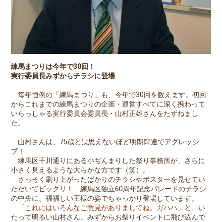
練馬まつりは今年で30回！
実行委員長みずからチラシに登場
毎年恒例の「練馬まつり」も、今年で30回を数えます。初回
からこれまでの練馬まつりの企画・運営すべてに深く携わって
いらっしゃる実行委員会委員長・山村正雄さんをたずねまし
た。
山村さんは、75歳とは思えないほど明朗闊達でアグレッシ
ブ！
練馬区千川通りにある小ぢんまりした祭り事務所が、さらに
小さく見えるような大らかな方です（笑）。
さっそく刷り上がったばかりのチラシやポスターを見せてい
ただいてビックリ！ 練馬区独立60周年記念パレードのチラシ
の中央に、福福しい王様の姿でちゃっかり登場しています。
「これにはいろんなご意見がありましてね。ガハハ」
と、い
たって明るい山村さん。みずからお祭りイベントに飛び込んで