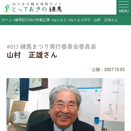
MENU
ホーム
練馬区の旬の特集記事
ねりま人
ねりま人013 山村 正雄さん
#013 練馬まつり実行委員会委員長
山村 正雄さん
公開：2007.10.03