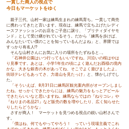
一貫した商人の視点で
今日もマーケットをゆく
親子三代、山村一家は練馬生まれの練馬育ち。一貫して商売
に携わってきたと言います。現在は、練馬で立ち上げたレディ
ースファッションのお店をご子息に譲り、「プリティダイヤモ
ンド」として受け継がれているそう。だから「練馬を歩けば、
みんなたいてい僕のことを知っているんだよね」と、界隈では
すっかり有名人!?
そんな山村さんにお気に入りの場所をたずねると…。
「石神井公園はいつ行ってもいいですね。川沿いの桜はやは
り見事です。あとは、小学1年生の頃によく遊んだお酉様の境内
かな。大きな銀杏の木があってね、そこでよく遊びましたよ。
街頭テレビもあってさ、力道山を見たっけ」
と、懐かしげでし
た。
「そういえば、8月31日に練馬区観光案内所がオープンしまし
たね。せっかくできたからには、練馬の魅力をもっとアピール
できたらいいなと思いますね。練馬ならではの『ねりコレ』や
『ねりまの名品21』など販売の数を増やしたり、広く知らせた
りしたらどうかな」
さすが商人！ マーケットを見つめる視点の鋭い山村さんで
す。
「僕はね、何でもやってやろう！ っていう現場主義でこれ