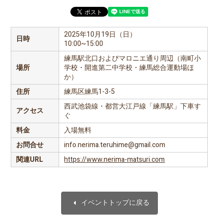
2025年10月19日（日）
日時
10:00~15:00
練馬駅北口およびマロニエ通り周辺（南町小
場所
学校・開進第二中学校・練馬総合運動場ほ
か）
住所
練馬区練馬1-3-5
西武池袋線・都営大江戸線「練馬駅」下車す
アクセス
ぐ
料金
入場無料
お問合せ
info.nerima.teruhime@gmail.com
関連URL
https://www.nerima-matsuri.com
arrow_left
イベントトップに戻る